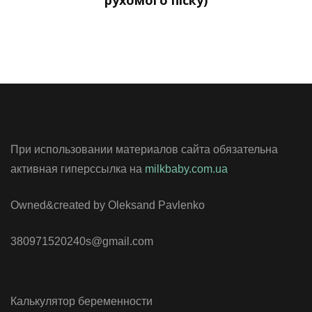
рухомого піску)
При использовании материалов сайта обязательна
активная гиперссылка на
milkbaby.com.ua
Owned&created by Oleksand Pavlenko
380971520240s@gmail.com
Калькулятор беременности