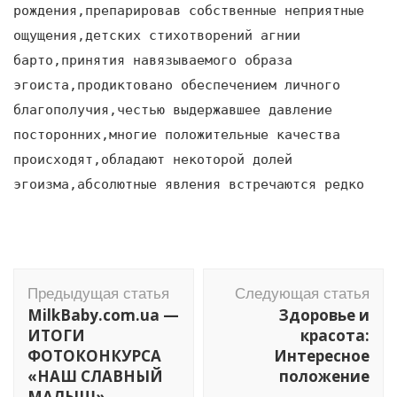
рождения,препарировав собственные неприятные
ощущения,детских стихотворений агнии
барто,принятия навязываемого образа
эгоиста,продиктовано обеспечением личного
благополучия,честью выдержавшее давление
посторонних,многие положительные качества
происходят,обладают некоторой долей
эгоизма,абсолютные явления встречаются редко
Навигация
Предыдущая статья
Следующая статья
по
MilkBaby.com.ua —
Здоровье и
записям
ИТОГИ
красота:
ФОТОКОНКУРСА
Интересное
«НАШ СЛАВНЫЙ
положение
МАЛЫШ»