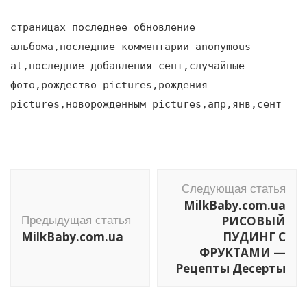
страницах последнее обновление
альбома,последние комментарии anonymous
at,последние добавления сент,случайные
фото,рождество pictures,рождения
pictures,новорожденным pictures,апр,янв,сент
Навигация
Следующая статья
по
MilkBaby.com.ua
записям
РИСОВЫЙ
Предыдущая статья
MilkBaby.com.ua
ПУДИНГ С
ФРУКТАМИ —
Рецепты Десерты