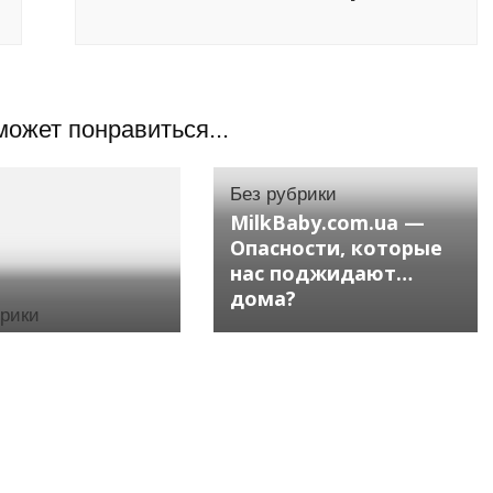
может понравиться...
Без рубрики
MilkBaby.com.ua —
Опасности, которые
нас поджидают…
дома?
брики