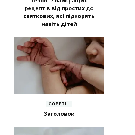
сезон: 7 найкращих
рецептів від простих до
святкових, які підкорять
навіть дітей
СОВЕТЫ
Заголовок