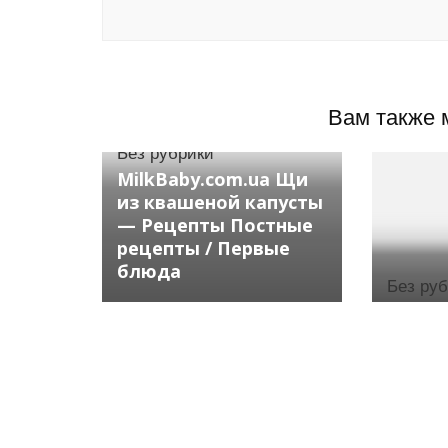
Вам также 
Без рубрики
MilkBaby.com.ua Щи
из квашеной капусты
— Рецепты Постные
рецепты / Первые
блюда
Без ру