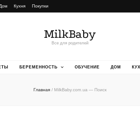
Дом
Кухня
Покупки
MilkBaby
Все для родителей
ЕТЫ
БЕРЕМЕННОСТЬ
ОБУЧЕНИЕ
ДОМ
КУ
Главная
/
MilkBaby.com.ua — Поиск