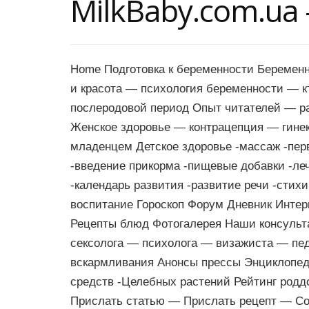
MilkBaby.com.ua
Home Подготовка к беременности Беремен
и красота — психология беременности — 
послеродовой период Опыт читателей — р
Женское здоровье — контрацепция — гинек
младенцем Детское здоровье -массаж -пер
-введение прикорма -пищевые добавки -ле
-календарь развития -развитие речи -стих
воспитание Гороскоп Форум Дневник Интер
Рецепты блюд Фотогалерея Наши консульт
сексолога — психолога — визажиста — пе
вскармливания Анонсы прессы Энциклопед
средств -Целебных растений Рейтинг родд
Прислать статью — Прислать рецепт — Со