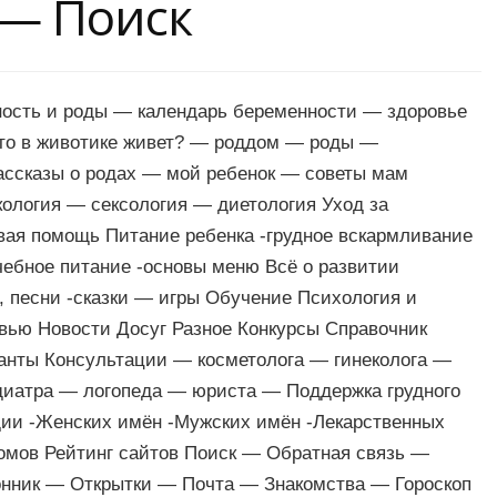
 — Поиск
ность и роды — календарь беременности — здоровье
кто в животике живет? — роддом — роды —
ассказы о родах — мой ребенок — советы мам
ология — сексология — диетология Уход за
вая помощь Питание ребенка -грудное вскармливание
чебное питание -основы меню Всё о развитии
и, песни -сказки — игры Обучение Психология и
вью Новости Досуг Разное Конкурсы Справочник
анты Консультации — косметолога — гинеколога —
диатра — логопеда — юриста — Поддержка грудного
ии -Женских имён -Мужских имён -Лекарственных
омов Рейтинг сайтов Поиск — Обратная связь —
нник — Открытки — Почта — Знакомства — Гороскоп