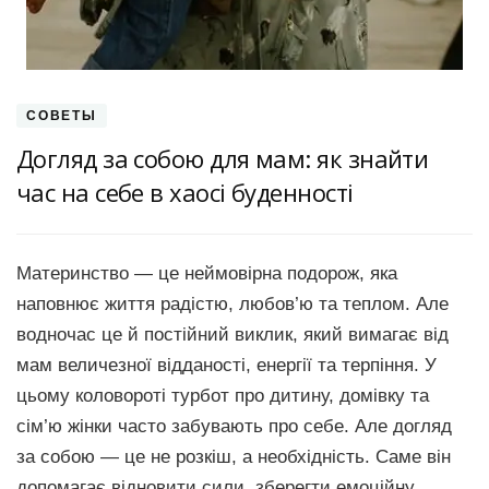
СОВЕТЫ
Догляд за собою для мам: як знайти
час на себе в хаосі буденності
Материнство — це неймовірна подорож, яка
наповнює життя радістю, любов’ю та теплом. Але
водночас це й постійний виклик, який вимагає від
мам величезної відданості, енергії та терпіння. У
цьому коловороті турбот про дитину, домівку та
сім’ю жінки часто забувають про себе. Але догляд
за собою — це не розкіш, а необхідність. Саме він
допомагає відновити сили, зберегти емоційну