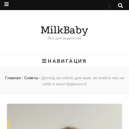
MilkBaby
Все для родителей
НАВИГАЦИЯ
Главная
/
Советы
/
Догляд за собою для мам: як знайти час на
себе в хаосі буденності