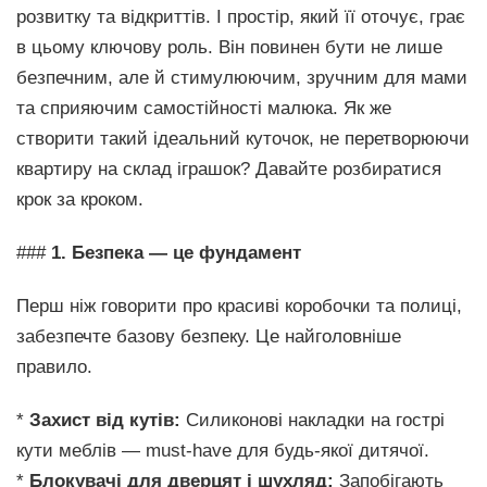
розвитку та відкриттів. І простір, який її оточує, грає
в цьому ключову роль. Він повинен бути не лише
безпечним, але й стимулюючим, зручним для мами
та сприяючим самостійності малюка. Як же
створити такий ідеальний куточок, не перетворюючи
квартиру на склад іграшок? Давайте розбиратися
крок за кроком.
###
1. Безпека — це фундамент
Перш ніж говорити про красиві коробочки та полиці,
забезпечте базову безпеку. Це найголовніше
правило.
*
Захист від кутів:
Силиконові накладки на гострі
кути меблів — must-have для будь-якої дитячої.
*
Блокувачі для дверцят і шухляд:
Запобігають