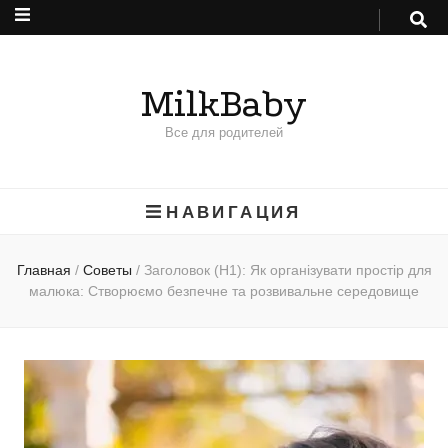
MilkBaby
Все для родителей
НАВИГАЦИЯ
Главная
/
Советы
/
Заголовок (H1): Як організувати простір для
малюка: Створюємо безпечне та розвивальне середовище