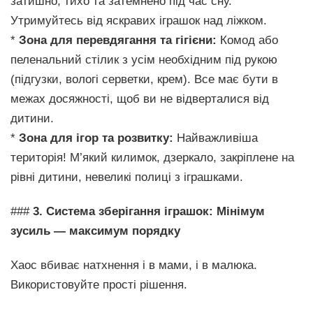
затишно, тихо та затемнено під час сну.
Утримуйтесь від яскравих іграшок над ліжком.
*
Зона для перевдягання та гігієни:
Комод або
пеленальний стілик з усім необхідним під рукою
(підгузки, вологі серветки, крем). Все має бути в
межах досяжності, щоб ви не відверталися від
дитини.
*
Зона для ігор та розвитку:
Найважливіша
територія! М’який килимок, дзеркало, закріплене на
рівні дитини, невеликі полиці з іграшками.
###
3. Система зберігання іграшок: Мінімум
зусиль — максимум порядку
Хаос вбиває натхнення і в мами, і в малюка.
Використовуйте прості рішення.