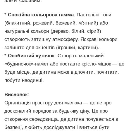
але й красивим.
*
Спокійна кольорова гамма.
Пастельні тони
(блакитний, рожевий, бежевий, м’ятний) або
натуральні кольори (дерево, білий, сірий)
створюють затишну атмосферу. Яскраві кольори
залиште для акцентів (іграшки, картини).
*
Особистий куточок.
Створіть маленький
«будиночок»-намет або поставте крісло-мішок — це
буде місце, де дитина може відпочити, почитати,
побути наодинці.
Висновок:
Організація простору для малюка — це не про
досконалий порядок за будь-яку ціну. Це про
створення середовища, де дитина почувається в
безпеці, любить досліджувати і вчиться бути