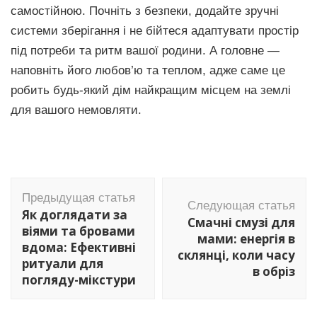
самостійною. Почніть з безпеки, додайте зручні
системи зберігання і не бійтеся адаптувати простір
під потреби та ритм вашої родини. А головне —
наповніть його любов’ю та теплом, адже саме це
робить будь-який дім найкращим місцем на землі
для вашого немовляти.
Навигация
Предыдущая статья
по
Следующая статья
Як доглядати за
Смачні смузі для
записям
віями та бровами
мами: енергія в
вдома: Ефективні
склянці, коли часу
ритуали для
в обріз
погляду-мікстури