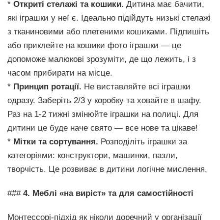
*
Откриті стелажі та кошики.
Дитина має бачити,
які іграшки у неї є. Ідеально підійдуть низькі стелажі
з тканиновими або плетеними кошиками. Підпишіть
або приклейте на кошики фото іграшки — це
допоможе малюкові зрозуміти, де що лежить, і з
часом прибирати на місце.
*
Принцип ротації.
Не виставляйте всі іграшки
одразу. Заберіть 2/3 у коробку та ховайте в шафу.
Раз на 1-2 тижні змінюйте іграшки на полиці. Для
дитини це буде наче свято — все нове та цікаве!
*
Мітки та сортування.
Розподіліть іграшки за
категоріями: конструктори, машинки, пазли,
творчість. Це розвиває в дитини логічне мислення.
###
4. Меблі «на виріст» та для самостійності
Монтессорі-підхід як ніколи доречний у організації