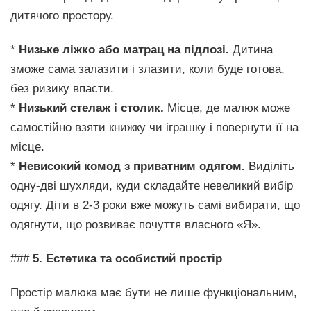
дитячого простору.
*
Низьке ліжко або матрац на підлозі.
Дитина
зможе сама залазити і злазити, коли буде готова,
без ризику впасти.
*
Низький стелаж і столик.
Місце, де малюк може
самостійно взяти книжку чи іграшку і повернути її на
місце.
*
Невисокий комод з приватним одягом.
Виділіть
одну-дві шухляди, куди складайте невеликий вибір
одягу. Діти в 2-3 роки вже можуть самі вибирати, що
одягнути, що розвиває почуття власного «Я».
###
5. Естетика та особистий простір
Простір малюка має бути не лише функціональним,