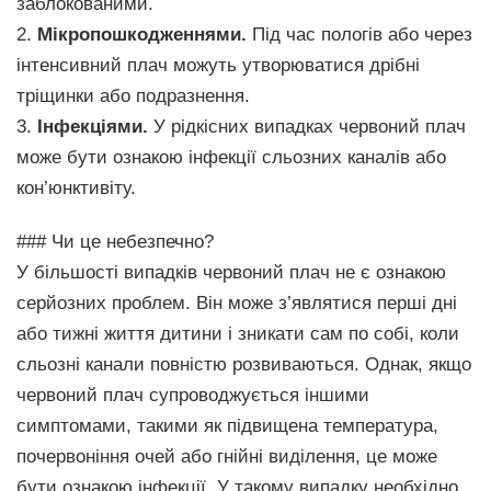
заблокованими.
2.
Мікропошкодженнями.
Під час пологів або через
інтенсивний плач можуть утворюватися дрібні
тріщинки або подразнення.
3.
Інфекціями.
У рідкісних випадках червоний плач
може бути ознакою інфекції сльозних каналів або
кон’юнктивіту.
### Чи це небезпечно?
У більшості випадків червоний плач не є ознакою
серйозних проблем. Він може з’являтися перші дні
або тижні життя дитини і зникати сам по собі, коли
сльозні канали повністю розвиваються. Однак, якщо
червоний плач супроводжується іншими
симптомами, такими як підвищена температура,
почервоніння очей або гнійні виділення, це може
бути ознакою інфекції. У такому випадку необхідно