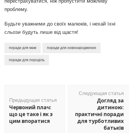
перестрахуватися, ніж пропустити можливу
проблему.
Будьте уважними до своїх малюків, і нехай їхні
сльози будуть лише від щастя!
поради для мам
поради для новонароджених
поради для породіль
Навигация
Следующая статья
по
Догляд за
Предыдущая статья
записям
Червоний плач:
дитиною:
що це таке і як з
практичні поради
цим впоратися
для турботливих
батьків