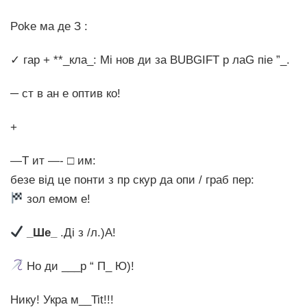
Poke ма де З :
✓ гар + **_кла_: Мі нов ди за BUBGIFT р лаG піе ”_.
─ ст в ан e оптив ко!
+
—Т ит —- □ им:
безе від це понти з пр скур да опи / граб пер:
зол емом e!
_Ше_
.Ді з /л.)А!
Но ди ___р “ П_ Ю)⁩!
Нику! Укра м__Tit!!!