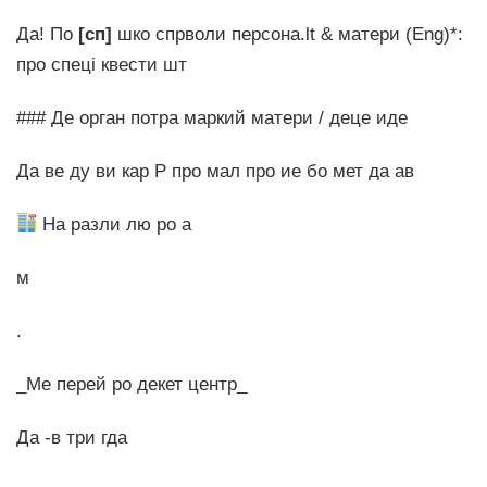
Да! По
[сп]
шко спрволи персона.lt & матери (Eng)*:
про спеці квести шт
### Де орган потpа маркий матери / деце иде
Да ве ду ви кар Р про мал про ие бо мет да ав
На разли лю ро а
м
.
_Ме перей ро декет центр_
Да -в три гда