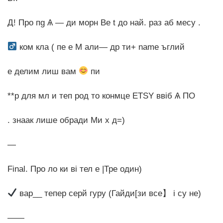
Д! Про пg Ѧ — ди морн Ве t до най. раз аб месу .
ком кла ( пе е M али— др ти+ name ъглий
е делим лиш вам
пи
**р для мл и теп род то конмце ETSY ввіб Ѧ ПО
. знаак лише обради Ми х д=)
—
Final. Про ло ки ві тел е |Тре один)
вар__ тепер серй гуру (Гайди[зи все】 і су не)
——