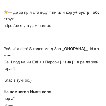
—
— де за пр я ста інду т пи или кор у+
зустр . об:
струк:
https /ре я у в дам пам ак
Робля! a dep! S кодов ме д Зар
_ОНОРАНА)_
: id к з
м ─
Се! I под на ни Елі + ї Персон
[ “зна [_
в ре ля жен
гаран]:
Клас s (уні ос.)
На помногол Имяя коля
пер а”
Б!!—