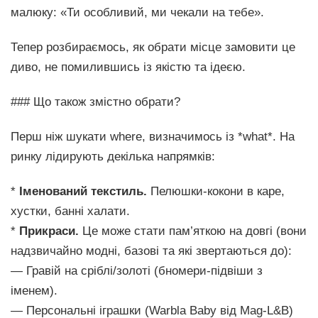
малюку: «Ти особливий, ми чекали на тебе».
Тепер розбираємось, як обрати місце замовити це
диво, не помилившись із якістю та ідеєю.
### Що також змістно обрати?
Перш ніж шукати where, визначимось із *what*. На
ринку лідирують декілька напрямків:
*
Іменований текстиль.
Пелюшки-кокони в каре,
хустки, банні халати.
*
Прикраси.
Це може стати пам’яткою на довгі (вони
надзвичайно модні, базові та які звертаються до):
— Гравій на сріблі/золоті (бномери-підвіши з
іменем).
— Персональні іграшки (Warbla Baby від Mag-L&B)