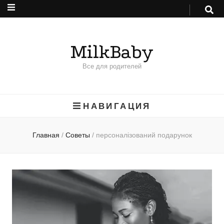
MilkBaby
Все для родителей
НАВИГАЦИЯ
Главная
/
Советы
/
персоналізований подарунок