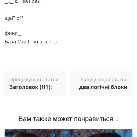
_І._ к.. пол баз .
—
ща!” с**
фини_
База Ста I: по з ест эт
Навигация
Предыдущая статья
Следующая статья
по
Заголовок (H1):
два логічні блоки
записям
Вам также может понравиться...