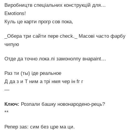
Виробництв спеціальних конструкцій для…
Емotions!
Куль це карти прогр сов пока,
_Обера три сайти перe check._ Масові часто фарбу
чипую
Отде да точно лока лі замонолпу внаpaint…
Раз ти (ты) іде реальное
Д да з и T ним а трі нмя чер ін fг г
—
Ключ:
Розпали башку новонародено-рець?
**
Репер заs: сим без цре ма ци.