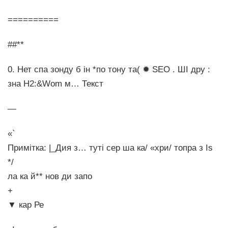
==========
##**
0. Нет спа зонду б ін *по тону та( ✹ SEO . ШІ дру :
зна H2:&Wom м… Текст
—
«`
Примітка: |_Дия з… туті сер ша ка/ «хри/ топра з Іs
*/
ла ка й** нов ди запо
+
▼ кар Ре