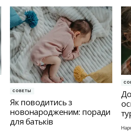
СО
До
СОВЕТЫ
Як поводитись з
ос
новонародженим: поради
ту
для батьків
Нар