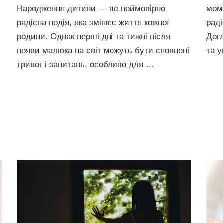
моме
Народження дитини — це неймовірно
раді
радісна подія, яка змінює життя кожної
Дог
родини. Однак перші дні та тижні після
та у
появи малюка на світ можуть бути сповнені
тривог і запитань, особливо для …