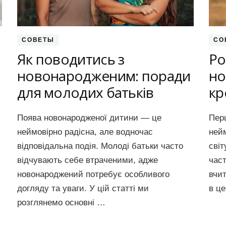
СОВЕТЫ
СО
Як поводитись з
Ро
новонародженим: поради
но
для молодих батьків
кр
Поява новонародженої дитини — це
Пер
неймовірно радісна, але водночас
нейм
відповідальна подія. Молоді батьки часто
світ
відчувають себе втраченими, адже
час
новонароджений потребує особливого
вчи
догляду та уваги. У цій статті ми
в ц
розглянемо основні …