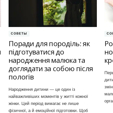
СОВЕТЫ
СО
Поради для породіль: як
Ро
я
підготуватися до
но
народження малюка та
кр
доглядати за собою після
Перш
пологів
дит
змін
Народження дитини — це один із
малю
найважливіших моментів у житті кожної
орг
жінки. Цей період вимагає не лише
фізичної, а й емоційної підготовки. Щоб