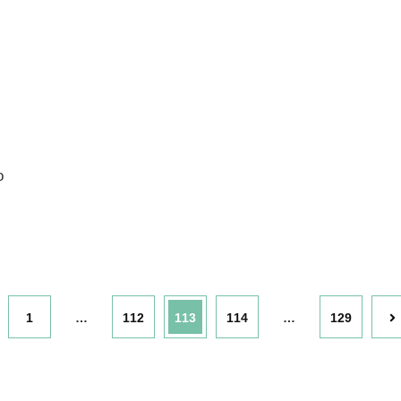
о
Страница
Страница
Страница
Страница
Страница
1
…
112
113
114
…
129