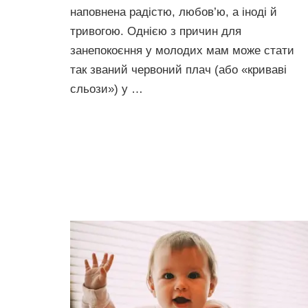
наповнена радістю, любов’ю, а іноді й
тривогою. Однією з причин для
занепокоєння у молодих мам може стати
так званий червоний плач (або «криваві
сльози») у …