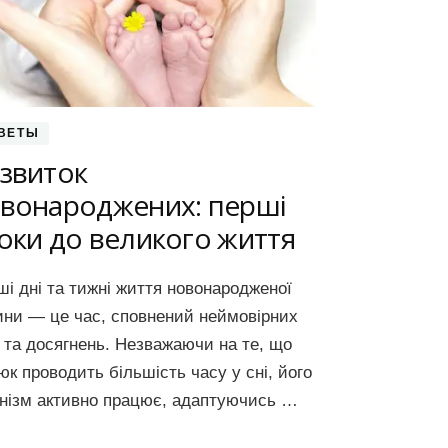
ВЕТЫ
звиток
вонароджених: перші
оки до великого життя
і дні та тижні життя новонародженої
ини — це час, сповнений неймовірних
 та досягнень. Незважаючи на те, що
к проводить більшість часу у сні, його
анізм активно працює, адаптуючись …