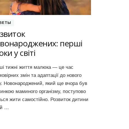
ВЕТЫ
звиток
вонароджених: перші
оки у світі
ші тижні життя малюка — це час
овірних змін та адаптації до нового
у. Новонароджений, який ще вчора був
тинкою маминого організму, поступово
ться жити самостійно. Розвиток дитини
ей …