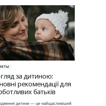
ВЕТЫ
гляд за дитиною:
новні рекомендації для
рботливих батьків
одження дитини — це найщасливіший