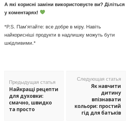
А які корисні заміни використовуєте ви? Діліться
у коментарях!
*P.S. Пам’ятайте: все добре в міру. Навіть
найкорисніші продукти в надлишку можуть бути
шкідливими.*
Навигация
Следующая статья
по
Предыдущая статья
Як навчити
Найкращі рецепти
записям
дитину
для духовки:
впізнавати
смачно, швидко
кольори: простий
та просто
гід для батьків