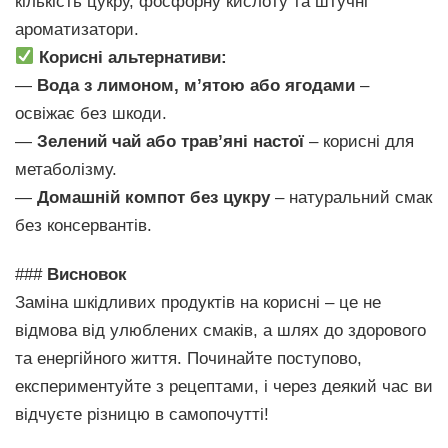
кількість цукру, фосфорну кислоту та штучні
ароматизатори.
Корисні альтернативи:
—
Вода з лимоном, м’ятою або ягодами
–
освіжає без шкоди.
—
Зелений чай або трав’яні настої
– корисні для
метаболізму.
—
Домашній компот без цукру
– натуральний смак
без консервантів.
###
Висновок
Заміна шкідливих продуктів на корисні – це не
відмова від улюблених смаків, а шлях до здорового
та енергійного життя. Починайте поступово,
експериментуйте з рецептами, і через деякий час ви
відчуєте різницю в самопочутті!