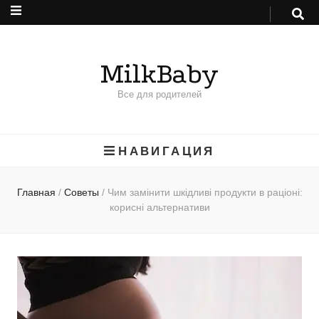
MilkBaby
Все для родителей
НАВИГАЦИЯ
Главная
/
Советы
/
Чим замінити шкідливі продукти в раціоні:
корисні альтернативи