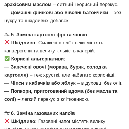
арахісовим маслом
– ситний і корисний перекус.
—
Домашні фінікові або вівсяні батончики
– без
цукру та шкідливих добавок.
##
5. Заміна картоплі фрі та чіпсів
Шкідливо:
Смажені в олії снеки містять
канцерогени та велику кількість калорій.
Корисні альтернативи:
—
Запечені овочі (морква, буряк, солодка
картопля)
– теж хрусткі, але набагато корисніші.
—
Чіпси з кабачків або яблук
– в духовці без олії.
—
Попкорн, приготований вдома (без масла та
солі)
– легкий перекус з клітковиною.
##
6. Заміна газованих напоїв
Шкідливо:
Газовані напої містять велику