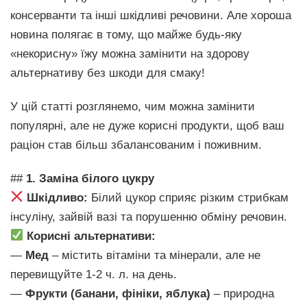
консерванти та інші шкідливі речовини. Але хороша
новина полягає в тому, що майже будь-яку
«некорисну» їжу можна замінити на здорову
альтернативу без шкоди для смаку!
У цій статті розглянемо, чим можна замінити
популярні, але не дуже корисні продукти, щоб ваш
раціон став більш збалансованим і поживним.
##
1. Заміна білого цукру
Шкідливо:
Білий цукор сприяє різким стрибкам
інсуліну, зайвій вазі та порушенню обміну речовин.
Корисні альтернативи:
—
Мед
– містить вітаміни та мінерали, але не
перевищуйте 1-2 ч. л. на день.
—
Фрукти (банани, фініки, яблука)
– природна