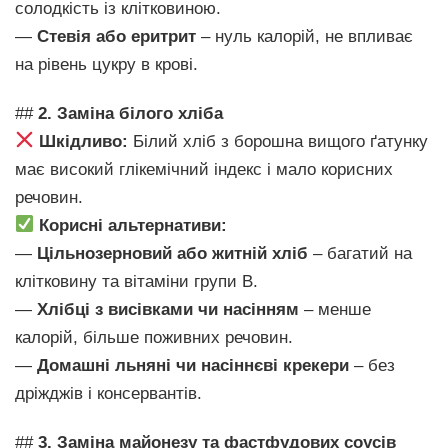
солодкість із клітковиною.
—
Стевія або еритрит
– нуль калорій, не впливає
на рівень цукру в крові.
##
2. Заміна білого хліба
Шкідливо:
Білий хліб з борошна вищого ґатунку
має високий глікемічний індекс і мало корисних
речовин.
Корисні альтернативи:
—
Цільнозерновий або житній хліб
– багатий на
клітковину та вітаміни групи B.
—
Хлібці з висівками чи насінням
– менше
калорій, більше поживних речовин.
—
Домашні льняні чи насіннєві крекери
– без
дріжджів і консервантів.
##
3. Заміна майонезу та фастфудових соусів