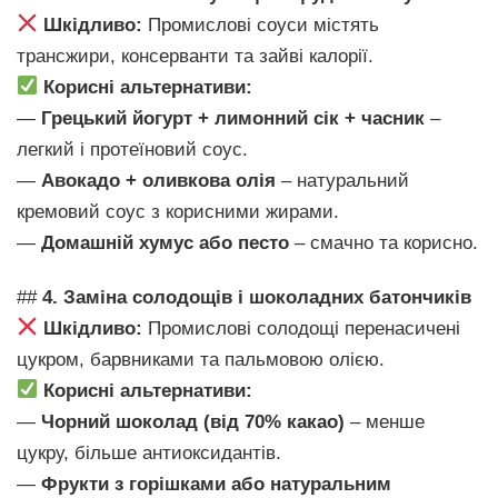
Шкідливо:
Промислові соуси містять
трансжири, консерванти та зайві калорії.
Корисні альтернативи:
—
Грецький йогурт + лимонний сік + часник
–
легкий і протеїновий соус.
—
Авокадо + оливкова олія
– натуральний
кремовий соус з корисними жирами.
—
Домашній хумус або песто
– смачно та корисно.
##
4. Заміна солодощів і шоколадних батончиків
Шкідливо:
Промислові солодощі перенасичені
цукром, барвниками та пальмовою олією.
Корисні альтернативи:
—
Чорний шоколад (від 70% какао)
– менше
цукру, більше антиоксидантів.
—
Фрукти з горішками або натуральним