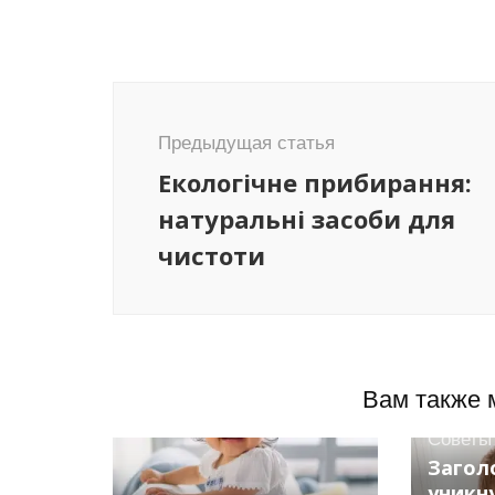
Навигация
по
Предыдущая статья
записям
Екологічне прибирання:
натуральні засоби для
чистоти
Вам также 
Советы
Заголо
уникн