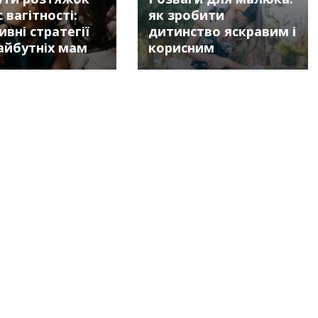
с вагітності:
як зробити
вні стратегії
дитинство яскравим і
айбутніх мам
корисним