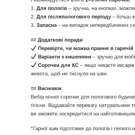
1.
Для пологів
– зручна, на кнопках, можл
2.
Для післяпологового періоду
– більш к
3.
Запасна
– на випадок непередбачених си
##
Додаткові поради
Перевірте, чи можна прання в гарячій
Варіанти з кишенями
– зручно для мобі
Сорочки для КС
– якщо чекаєте кесарів
живота, щоб не тиснуло на шви.
##
Висновок
Вибір нічної сорочки для пологового будинк
гігієни. Віддавайте перевагу натуральним 
ви зможете зосередитися на найголовнішом
*Гарної вам підготовки до пологів і легкого