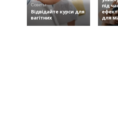
Советы
під ча
Відвідайте курси для
ефекти
вагітних
для м