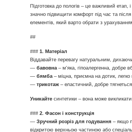
Підготовка до пологів – це важливий етап, 
значно підвищити комфорт під час та після
елементів, який варто обрати з урахуванням
##
###
1. Матеріал
Віддавайте перевагу натуральним, дихаючи
—
бавовна
– м’яка, гіпоалергенна, добре в
—
бямба
– міцна, приємна на дотик, легко 
—
трикотаж
– еластичний, добре тягнеться
Уникайте
синтетики – вона може викликати 
###
2. Фасон і конструкція
—
Зручний розріз для годування
– якщо п
відкритою верхньою частиною або спеціал