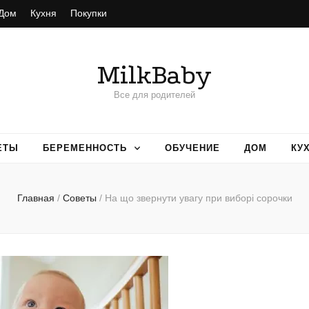
Дом
Кухня
Покупки
MilkBaby
Все для родителей
ЕТЫ
БЕРЕМЕННОСТЬ
ОБУЧЕНИЕ
ДОМ
КУ
Главная
/
Советы
/
На що звернути увагу при виборі сорочки