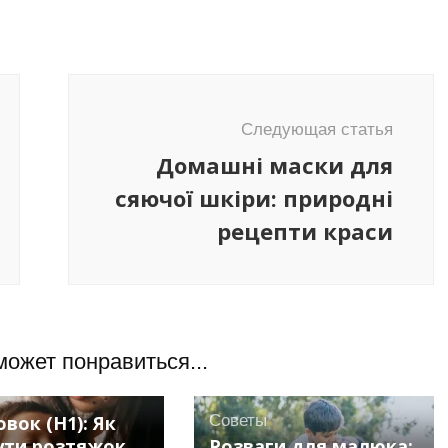
Следующая статья
Домашні маски для
сяючої шкіри: природні
рецепти краси
может понравиться...
вок (H1): Як
Советы
ути розтяжок
Розваги для малюка: