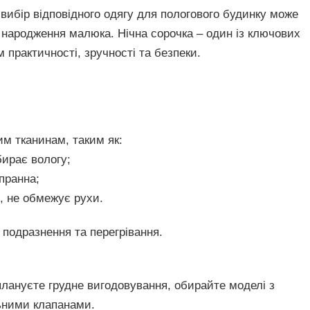
і вибір відповідного одягу для пологового будинку може
 народження малюка. Нічна сорочка – один із ключових
 практичності, зручності та безпеки.
м тканинам, таким як:
бирає вологу;
пранна;
, не обмежує рухи.
подразнення та перегрівання.
лануєте грудне вигодовування, обирайте моделі з
ьними клапанами.