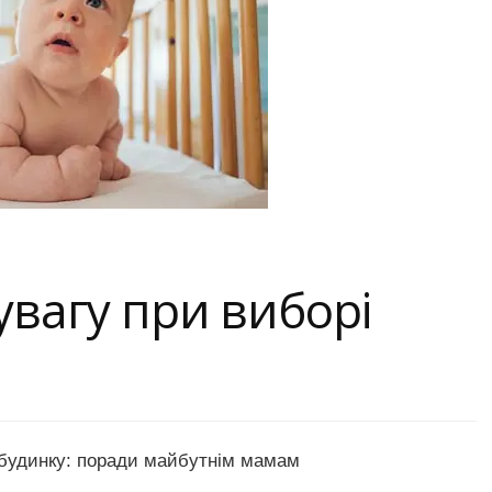
увагу при виборі
о будинку: поради майбутнім мамам