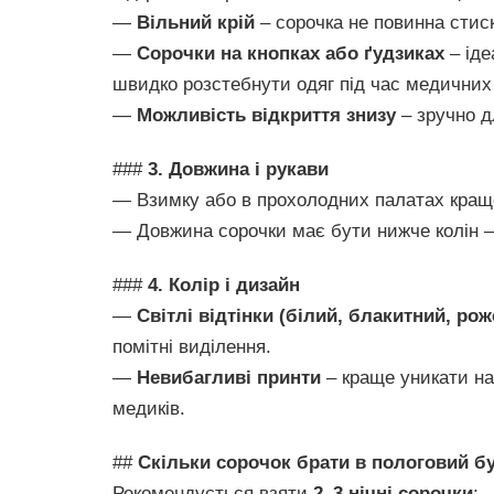
—
Вільний крій
– сорочка не повинна стиск
—
Сорочки на кнопках або ґудзиках
– іде
швидко розстебнути одяг під час медичних
—
Можливість відкриття знизу
– зручно д
###
3. Довжина і рукави
— Взимку або в прохолодних палатах краще д
— Довжина сорочки має бути нижче колін – 
###
4. Колір і дизайн
—
Світлі відтінки (білий, блакитний, ро
помітні виділення.
—
Невибагливі принти
– краще уникати над
медиків.
##
Скільки сорочок брати в пологовий б
Рекомендується взяти
2–3 нічні сорочки
: