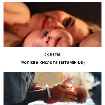
СОВЕТЫ
Фолієва кислота (вітамін В9)