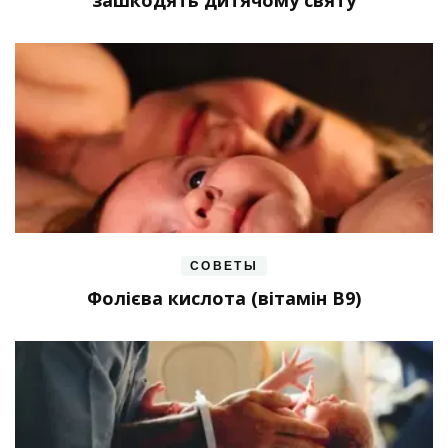
СОВЕТЫ
Фолієва кислота (вітамін В9)