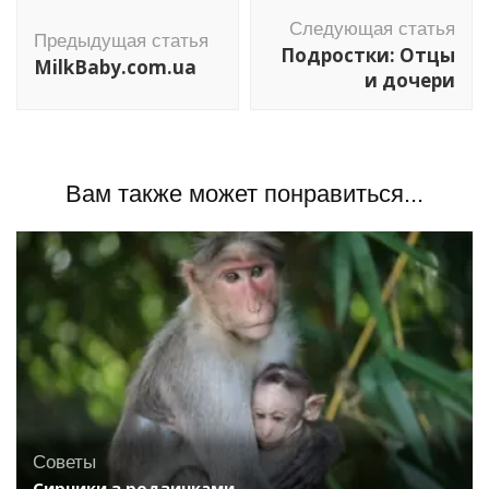
Навигация
Следующая статья
по
Предыдущая статья
Подростки: Отцы
MilkBaby.com.ua
записям
и дочери
Вам также может понравиться...
Советы
Сирники з родзинками