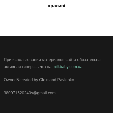
красиві
При использовании материалов сайта обязательна
активная гиперссылка на
milkbaby.com.ua
Owned&created by Oleksand Pavlenko
380971520240s@gmail.com