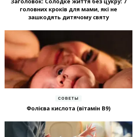
Заголовок: Солодке життя без цукру: 7
головних кроків для мами, які не
зашкодять дитячому святу
СОВЕТЫ
Фолієва кислота (вітамін В9)