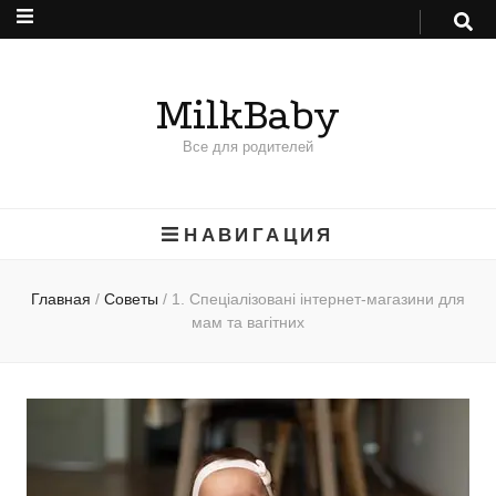
MilkBaby
Все для родителей
НАВИГАЦИЯ
Главная
/
Советы
/
1. Спеціалізовані інтернет-магазини для
мам та вагітних