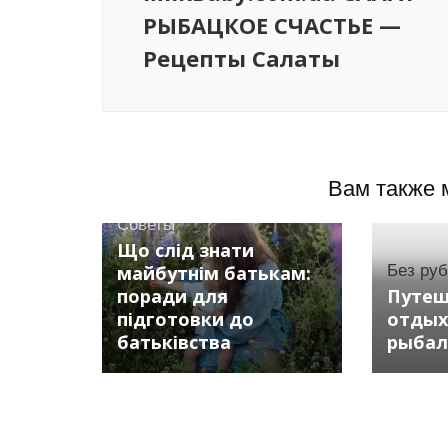
РЫБАЦКОЕ СЧАСТЬЕ —
Рецепты Салаты
Вам также 
Советы
Що слід знати
майбутнім батькам:
Без ру
поради для
Путеш
підготовки до
отдых
батьківства
рыбал