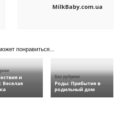
MilkBaby.com.ua
может понравиться...
брики
ествия и
Без рубрики
: Веселая
Роды: Прибытие в
ка
родильный дом