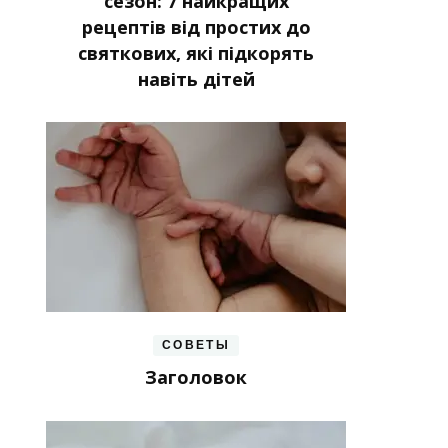
сезон: 7 найкращих
рецептів від простих до
святкових, які підкорять
навіть дітей
СОВЕТЫ
Заголовок