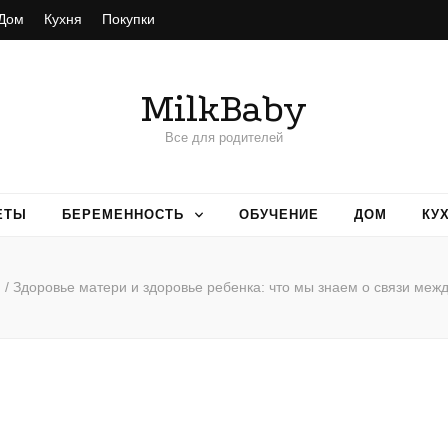
Дом
Кухня
Покупки
MilkBaby
Все для родителей
ЕТЫ
БЕРЕМЕННОСТЬ
ОБУЧЕНИЕ
ДОМ
КУ
я
/
Здоровье матери и здоровье ребенка: что мы знаем о связи меж