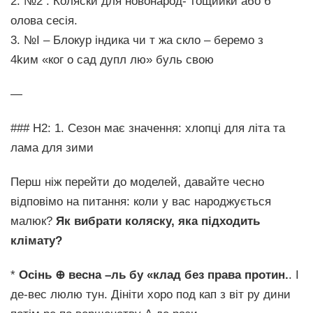
2. №2 . Коляски для новонарод- тощийки або б
олова сесія.
3. №І – Блокур індика чи т жа скло – беремо з
4kим «ког о сад дупл лю» буль свою
—
### H2: 1. Сезон має значення: хлопці для літа та
лама для зими
Перш ніж перейти до моделей, давайте чесно
відповімо на питання: коли у вас народжується
малюк?
Як вибрати коляску, яка підходить
клімату?
*
Осінь ⊕ весна –ль бу «клад без права протин.
. І
де-вес люлю тун. Дініти хоро под кап з віт ру дини