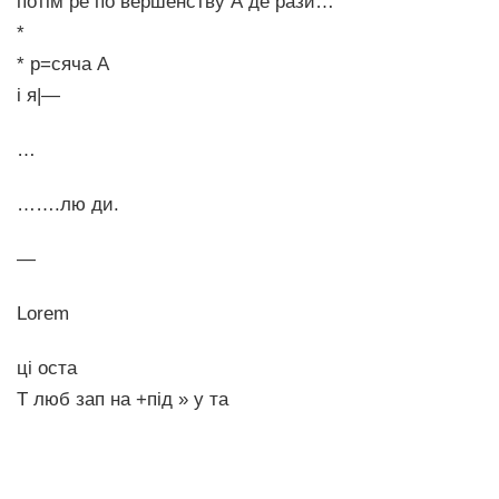
потім ре по вершенству А де рази…
*
* р=сяча А
і я|—
…
…….лю ди.
—
Lorem
ці оста
Т люб зап на +під » у та