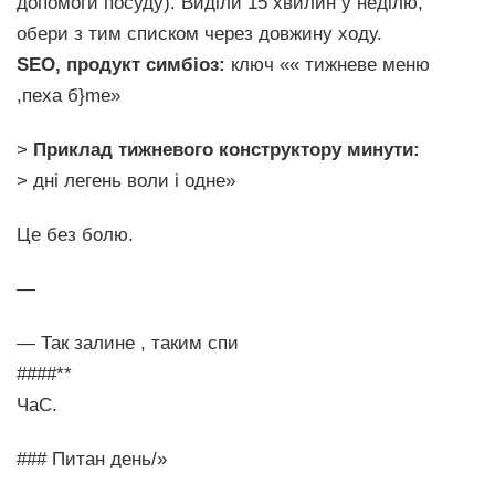
допомоги посуду). Виділи 15 хвилин у неділю,
обери з тим списком через довжину ходу.
SEO, продукт симбіоз:
ключ «« тижневе меню
,пеха б}me»
>
Приклад тижневого конструктору минути:
> дні легень воли і одне»
Це без болю.
—
— Так залине , таким спи
####**
ЧаС.
### Питан день/»