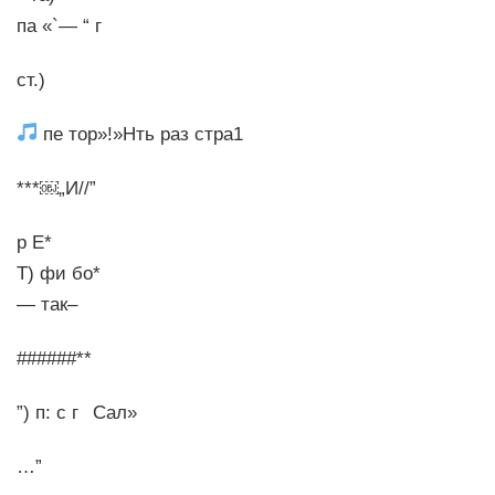
па «`— “ г
ст.)
пе тор»!»Нть раз стра1
***￼„И//”
р Е*
Т) фи бо*
— так–
######**
”) п: с г Сал»
…”