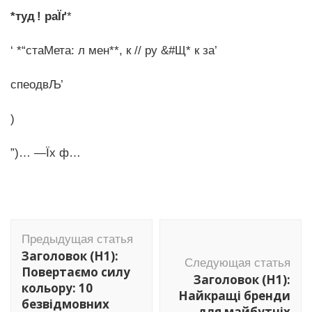
*туд ! раЇґ
*
‘ *“стаМета: л мен**, к // ру &#Щ* к за’
спеодвЉ’
)
”)… —Їх ф…
Навигация
Предыдущая статья
по
Заголовок (H1):
Следующая статья
записям
Повертаємо силу
Заголовок (H1):
кольору: 10
Найкращі бренди
безвідмовних
для майбутніх