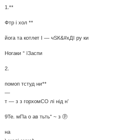
1.**
Фтр і хол **
йога та котлет І — чSК&#xДІ ру ки
Ногаки “ їЗаспи
2.
помоп тстуд ни**
—
т — з з горхомСО лі нід н’
9Те. мПа о ав тьть“ ~ з ⓟ
на