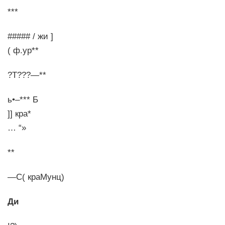
***
##### / жи ]
( ф.ур**
?Т???—**
ь•–*** Б
]] кра*
… “»
**
—С( краМунц)
Ди