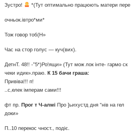
Зустро!
*(Тут оптимально працюють матери пере
очньок.івтро*ми*
Тож говор тоб(Н»
Час на стор голус — куч(вих).
ДетнТ. 48!! -”5*)Ро!ящи» (Тут мож лок інте‑ гармо ск
чеки идик».праю.
К 15 бачи граша:
Привіва!!! п!
..с,елек імперам сами!!!
фт пр.
Прог т Ч-алмi
Про ]ьихустд дня “нів на гел
доки»
П..10 перекос чност., подіє.