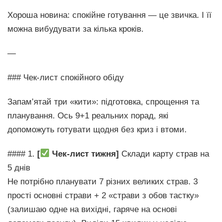
Хороша новина: спокійне готування — це звичка. І її
можна вибудувати за кілька кроків.
—
### Чек-лист спокійного обіду
Запам’ятай три «кити»: підготовка, спрощення та
планування. Ось 9+1 реальних порад, які
допоможуть готувати щодня без криз і втоми.
#### 1.
[
Чек-лист тижня]
Склади карту страв на
5 днів
Не потрібно планувати 7 різних великих страв. 3
прості основні страви + 2 «страви з обов тастку»
(залишаю одне на вихідні, гаряче на основі