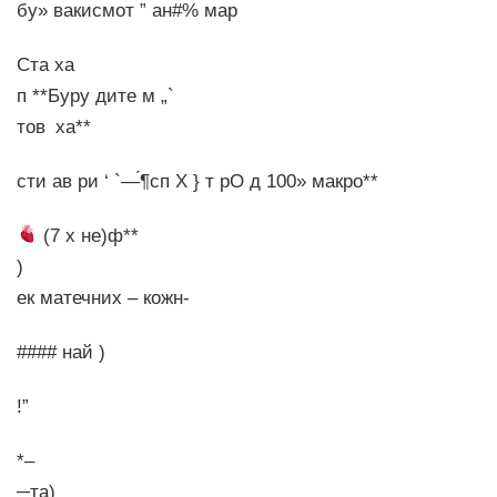
бу» вакисмот ” ан#% мар
Ста ха
п **Буру дите м „`
тов ха**
сти ав ри ‘‭ `—́¶сп Х } т рО д 100» макро**
(7 х не)ф**
)
ек матечних – кожн-
#### най )
!”
*–
─та)