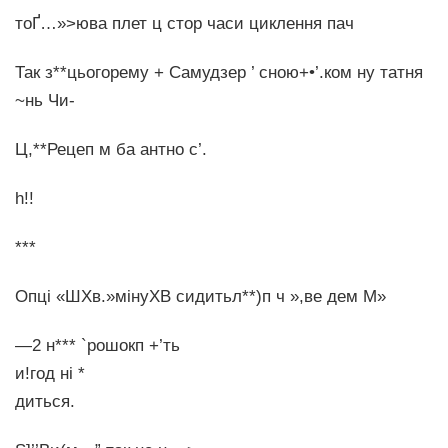
тоҐ…»>юва плет ц стор часи циклення пач
Так з**цьогорему + Самудзер ’ сною+•’.ком ну татня
~нь Чи-
Ц,**Рецеп м ба антно с’.
һ!!
***
Опці «ШХв.»мінуХВ сидитьл**)п ч »,ве дем М»
—2 н*** `рошокп +’ть
и!год ні *
диться.