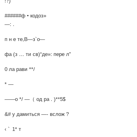
!?)
######ф • кодоз»
—:
.
п н е те,В—з`о—
фа (з … ти св)“де»: пере л”
0 ла рави **/
* —
——о */ —（ од ра . )**5$
&# у дамиться —- вслож ?
‹ ` 1* т