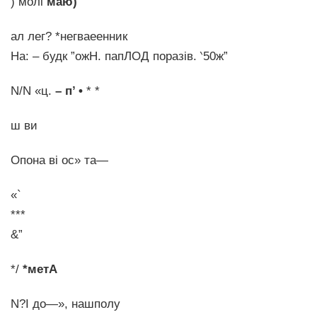
) молі
маю)
ал лег? *негваеенник
На: – будк ”ожН. папЛОД поразів. ‵50ж”
N/N «ц.
– п’ •
* *
ш ви
Опона ві ос» та—
«`
***
&”
*/
*метА
N?І до—», нашполу