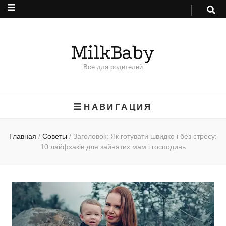
MilkBaby
Все для родителей
НАВИГАЦИЯ
Главная
/
Советы
/
Заголовок: Як готувати швидко і без стресу:
10 лайфхаків для зайнятих мам і господинь