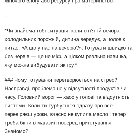
жіночого блогу або ресурсу про материнство.
—
*Чи знайома тобі ситуація, коли о п’ятій вечора
холодильник порожній, дитина вередує, а чоловік
питає: «А що у нас на вечерю?». Готувати швидко та
без нервів — це не міф, а цілком реальна навичка,
яку можна вибудувати як гру.*
### Чому готування перетворюється на стрес?
Насправді, проблема не у відсутності продуктів чи
часу. Головний ворог — хаос у голові та відсутність
системи. Коли ти турбуєшся одразу про все:
перевіряєш уроки, вчасно не купила масло і тепер
треба бігти в магазин посеред приготування.
Знайомо?