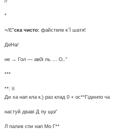
//
*
>/Е”
ска чисто:
файстеле к`Ї шатя!
ДеНа/
не → Гол ― ав0і ль … О..”
***
**: її
Ди ха нап кла к.) раз клад 0 + ос**Гідинпо ча
настуй дваві Д пу що/’
Л палив спи нап Мо Г**