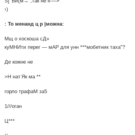
S]’’Ви(м→”,так не н —>
›)
: То менанд ц р |можна:
Мщ о хоскоша сД»
куМНИти перег — мАР для унн ***мобетник таха”?
Де кожне не
>Н нат Як ма **
горло трафаМ за5
1///оган
Ц***