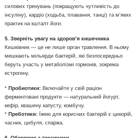
силових тренувань (покращують чутливість до
інсуліну), кардіо (ходьба, плавання, танці) та м’яких
практик на кшталт йоги.
5. Зверніть увагу на здоров’я кишечника
Кишківник — це не лише орган травлення. В ньому
мешкають мільярди бактерій, які безпосередньо
беруть участь у метаболізмі гормонів, зокрема
естрогену.
*
Пробиотики:
Включайте у свій раціон
ферментовані продукти — натуральний йогурт,
кефір, квашену капусту, комбучу.
*
Преботики:
Їжею для корисних бактерій є цикорій,
часник, цибуля, спаржа.
6. Обережно з токсинами