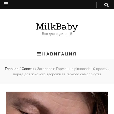
MilkBaby
Все для родителей
НАВИГАЦИЯ
Главная
/
Советы
/
Заголовок: Гормони в рівновазі: 10 простих
порад для жіночого здоров’я та гарного самопочуття