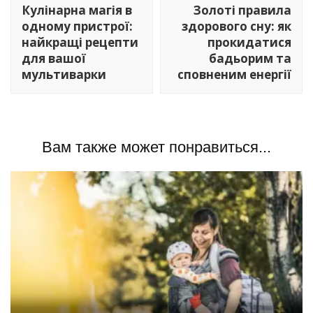
по
Кулінарна магія в
Золоті правила
записям
одному пристрої:
здорового сну: як
найкращі рецепти
прокидатися
для вашої
бадьорим та
мультиварки
сповненим енергії
Вам также может понравиться...