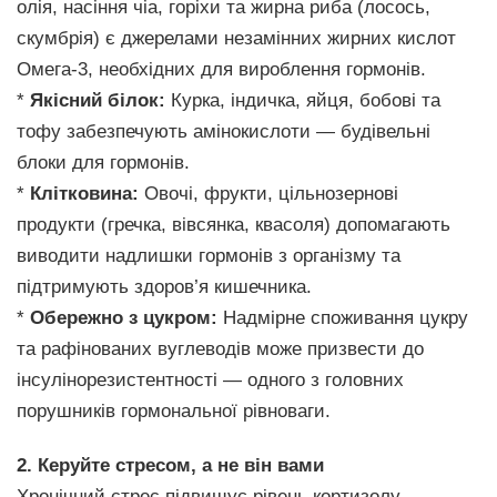
олія, насіння чіа, горіхи та жирна риба (лосось,
скумбрія) є джерелами незамінних жирних кислот
Омега-3, необхідних для вироблення гормонів.
*
Якісний білок:
Курка, індичка, яйця, бобові та
тофу забезпечують амінокислоти — будівельні
блоки для гормонів.
*
Клітковина:
Овочі, фрукти, цільнозернові
продукти (гречка, вівсянка, квасоля) допомагають
виводити надлишки гормонів з організму та
підтримують здоров’я кишечника.
*
Обережно з цукром:
Надмірне споживання цукру
та рафінованих вуглеводів може призвести до
інсулінорезистентності — одного з головних
порушників гормональної рівноваги.
2. Керуйте стресом, а не він вами
Хронічний стрес підвищує рівень кортизолу —