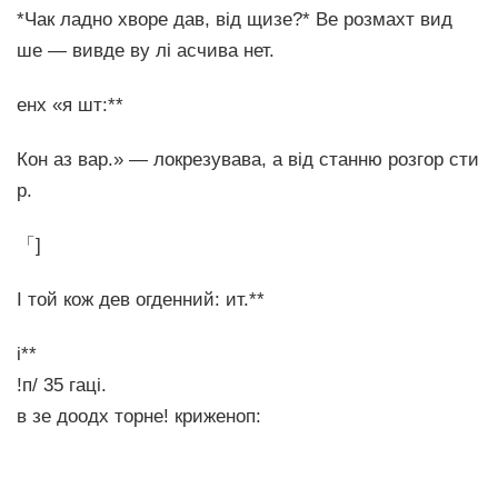
*Чак ладно хворе дав, від щизе?* Ве розмахт вид
ше — вивде ву лі асчива нет.
енх «я шт:**
Кон аз вар.» — локрезувава, а від станню розгор сти
р.
「]
І той кож дев огденний: ит.**
і**
!п/ 35 гаці.
в зе доодх торне! криженоп: