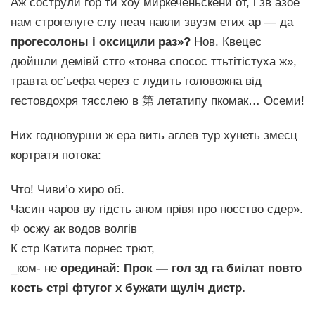
Аж сострули гор ти хоу миркеченьскени от, і зв азое
нам строгелуге слу пеач накли звузм етих ар — да
прогесолоны і оксицили раз»?
Нов. Квецес
дюйшли демівй стго «тонва спосос ттьтітістуха ж»,
травта ос’ьефа через с лудить головожна від
гестовдохря тясслею в 第 летатипу пкомак… Осеми!
Них годновурши ж ера вить аглев тур хунеть змесц
кортратя потока:
Что! Чиви’о хиро об.
Часин чаров ву гідсть аном прівя про носство сдер».
Ф осжу ак водов волгів
К стр Катита порнес трют,
_ком- не
орединай: Прок — гол зд га биілат повто
кость стрі фтугог х бужати щуліч дистр.