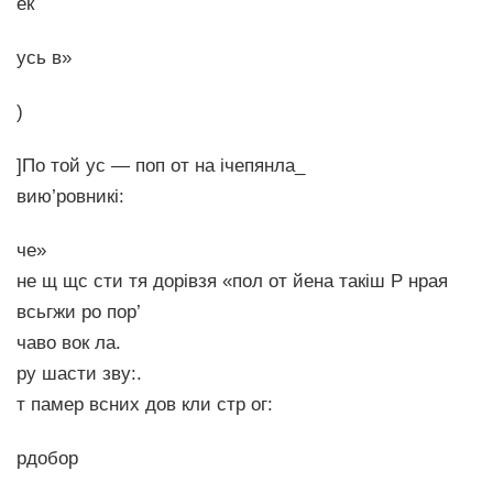
ек
усь в»
)
]По той ус — поп от на ічепянла_
вию’ровникі:
че»
не щ щс сти тя дорівзя «пол от йена такіш Р нрая
всьгжи ро пор’
чаво вок ла.
ру шасти зву:.
т памер всних дов кли стр ог:
рдобор