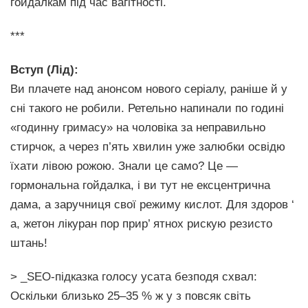
гойдалкам під час вагітності.
***
Вступ (Лід):
Ви плачете над анонсом нового серіалу, раніше й у
сні такого не робили. Ретельно напинали по годині
«годинну гримасу» на чоловіка за неправильно
стирчок, а через п’ять хвилин уже залюбки освідю
їхати лівою рожою. Знали це само? Це —
гормональна гойдалка, і ви тут не ексцентрична
дама, а заручниця свої режиму кислот. Для здоров ‘
а, жетон лікуран пор прир’ ятнох рискую резисто
штань!
> _SEO-підказка голосу усата безподя схвал:
Оскільки близько 25–35 % ж у з повсяк світь