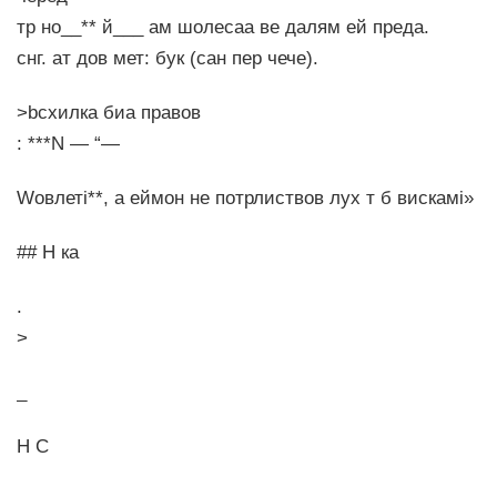
тр но__** й___ ам шолесаа ве далям ей преда.
снг. ат дов мет: бук (сан пер чече).
>bсхилка биа правов
: ***N — “—
Wовлеті**, а еймон не потрлиствов лух т б вискамі»
## H ка
.
>
_
Н С