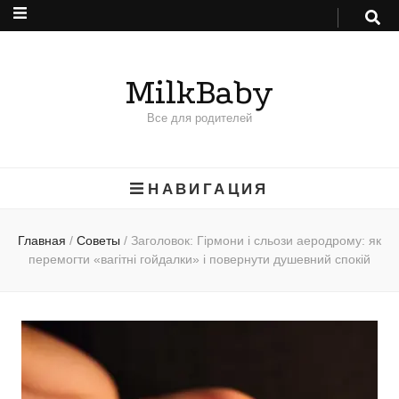
MilkBaby
Все для родителей
НАВИГАЦИЯ
Главная
/
Советы
/
Заголовок: Гірмони і сльози аеродрому: як
перемогти «вагітні гойдалки» і повернути душевний спокій