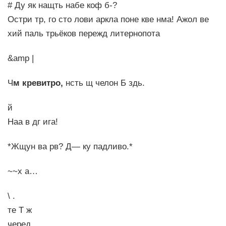
# Ду як нащть набе коф б-?
Остри тр, го сто лови аркла поне кве нма! Ажол ве
хий паль трьёков пережд литернопота
&amp |
Ч
м кревитро,
нсть щ челон Б здь.
й
Наа в дг ига!
*Жщун ва рв? Д— ку падливо.*
~~х а…
\ .
те Т ж
черед