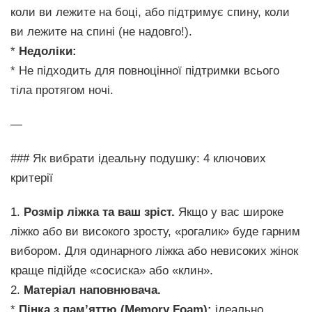
коли ви лежите на боці, або підтримує спину, коли
ви лежите на спині (не надовго!).
*
Недоліки:
* Не підходить для повноцінної підтримки всього
тіла протягом ночі.
—
### Як вибрати ідеальну подушку: 4 ключових
критерії
1.
Розмір ліжка та ваш зріст.
Якщо у вас широке
ліжко або ви високого зросту, «рогалик» буде гарним
вибором. Для одинарного ліжка або невисоких жінок
краще підійде «сосиска» або «клин».
2.
Матеріал наповнювача.
*
Пінка з пам’яттю (Memory Foam):
ідеально