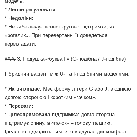
модель.
*
Легше регулювати.
*
Недоліки:
* Не забезпечує повної кругової підтримки, як
«рогалик». При перевертанні її доведеться
перекладати.
#### 3. Подушка-«буква Г» (G-подібна / J-подібна)
Гібридний варіант між U- та I-подібними моделями.
*
Як виглядає:
Має форму літери G або J, з однією
довгою стороною і коротким «гачком».
*
Переваги:
*
Цілеспрямована підтримка:
довга сторона
підтримує спину, а «гачок» – голову та шию.
Ідеально підходить тим, хто відчуває дискомфорт