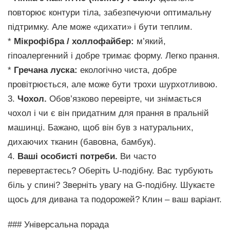
повторює контури тіла, забезпечуючи оптимальну
підтримку. Але може «дихати» і бути теплим.
*
Мікрофібра / холлофайбер:
м’який,
гіпоалергенний і добре тримає форму. Легко прання.
*
Гречана луска:
екологічно чиста, добре
провітрюється, але може бути трохи шурхотливою.
3.
Чохол.
Обов’язково перевірте, чи знімається
чохол і чи є він придатним для прання в пральній
машинці. Бажано, щоб він був з натуральних,
дихаючих тканин (бавовна, бамбук).
4.
Ваші особисті потреби.
Ви часто
перевертаєтесь? Оберіть U-подібну. Вас турбують
біль у спині? Зверніть увагу на G-подібну. Шукаєте
щось для дивана та подорожей? Клин – ваш варіант.
### Універсальна порада