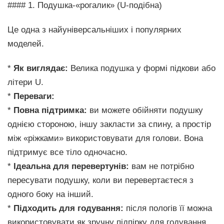
#### 1. Подушка-«рогалик» (U-подібна)
Це одна з найуніверсальніших і популярних
моделей.
*
Як виглядає:
Велика подушка у формі підкови або
літери U.
*
Переваги:
*
Повна підтримка:
ви можете обійняти подушку
однією стороною, іншу закласти за спину, а простір
між «ріжками» використовувати для голови. Вона
підтримує все тіло одночасно.
*
Ідеальна для перевертунів:
вам не потрібно
пересувати подушку, коли ви перевертаєтеся з
одного боку на інший.
*
Підходить для годування:
після пологів її можна
використовувати як зручну підпірку для годування