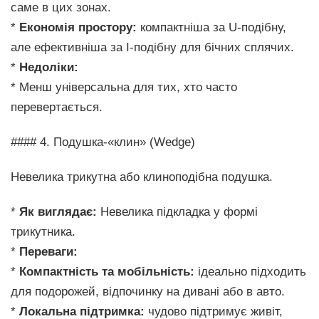
саме в цих зонах.
*
Економія простору:
компактніша за U-подібну,
але ефективніша за I-подібну для бічних сплячих.
*
Недоліки:
* Менш універсальна для тих, хто часто
перевертається.
#### 4. Подушка-«клин» (Wedge)
Невелика трикутна або клиноподібна подушка.
*
Як виглядає:
Невелика підкладка у формі
трикутника.
*
Переваги:
*
Компактність та мобільність:
ідеально підходить
для подорожей, відпочинку на дивані або в авто.
*
Локальна підтримка:
чудово підтримує живіт,