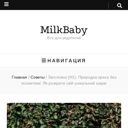
MilkBaby
Все для родителей
НАВИГАЦИЯ
Главная
/
Советы
/
Заголовок (H1): Природна краса без
косметики: Як розкрити свій унікальний шарм