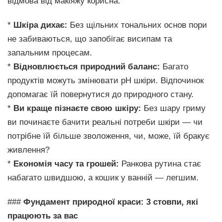
відмова від макіяжу корисна:
*
Шкіра дихає:
Без щільних тональних основ пори
не забиваються, що запобігає висипам та
запальним процесам.
*
Відновлюється природний баланс:
Багато
продуктів можуть змінювати pH шкіри. Відпочинок
допомагає їй повернутися до природного стану.
*
Ви краще пізнаєте свою шкіру:
Без шару гриму
ви починаєте бачити реальні потреби шкіри — чи
потрібне їй більше зволоження, чи, може, їй бракує
живлення?
*
Економія часу та грошей:
Ранкова рутина стає
набагато швидшою, а кошик у ванній — легшим.
###
Фундамент природної краси: 3 стовпи, які
працюють за вас