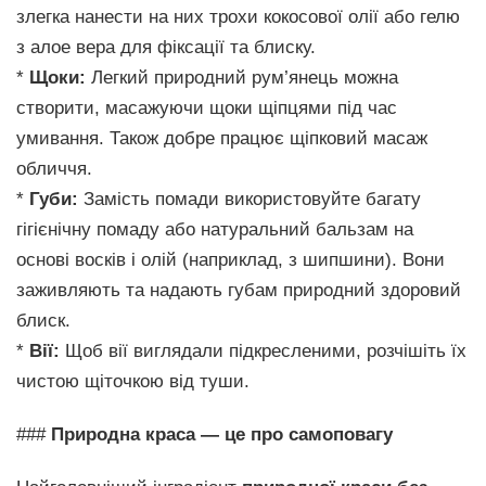
злегка нанести на них трохи кокосової олії або гелю
з алое вера для фіксації та блиску.
*
Щоки:
Легкий природний рум’янець можна
створити, масажуючи щоки щіпцями під час
умивання. Також добре працює щіпковий масаж
обличчя.
*
Губи:
Замість помади використовуйте багату
гігієнічну помаду або натуральний бальзам на
основі восків і олій (наприклад, з шипшини). Вони
заживляють та надають губам природний здоровий
блиск.
*
Вії:
Щоб вії виглядали підкресленими, розчішіть їх
чистою щіточкою від туши.
###
Природна краса — це про самоповагу