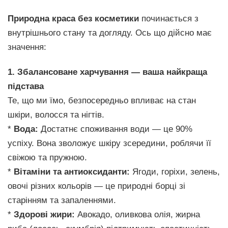
Природна краса без косметики
починається з
внутрішнього стану та догляду. Ось що дійсно має
значення:
1. Збалансоване харчування — ваша найкраща
підстава
Те, що ми їмо, безпосередньо впливає на стан
шкіри, волосся та нігтів.
*
Вода:
Достатнє споживання води — це 90%
успіху. Вона зволожує шкіру зсередини, роблячи її
свіжою та пружною.
*
Вітаміни та антиоксиданти:
Ягоди, горіхи, зелень,
овочі різних кольорів — це природні борці зі
старінням та запаленнями.
*
Здорові жири:
Авокадо, оливкова олія, жирна