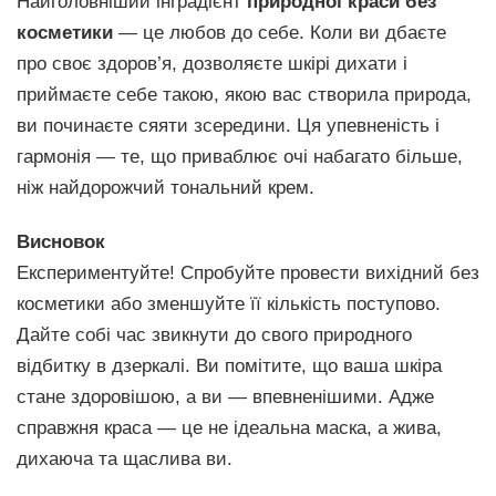
Найголовніший інградієнт
природної краси без
косметики
— це любов до себе. Коли ви дбаєте
про своє здоров’я, дозволяєте шкірі дихати і
приймаєте себе такою, якою вас створила природа,
ви починаєте сяяти зсередини. Ця упевненість і
гармонія — те, що приваблює очі набагато більше,
ніж найдорожчий тональний крем.
Висновок
Експериментуйте! Спробуйте провести вихідний без
косметики або зменшуйте її кількість поступово.
Дайте собі час звикнути до свого природного
відбитку в дзеркалі. Ви помітите, що ваша шкіра
стане здоровішою, а ви — впевненішими. Адже
справжня краса — це не ідеальна маска, а жива,
дихаюча та щаслива ви.