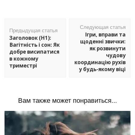
Навигация
Следующая статья
по
Предыдущая статья
Ігри, вправи та
Заголовок (H1):
записям
щоденні звички:
Вагітність і сон: Як
як розвинути
добре висипатися
чудову
в кожному
координацію рухів
триместрі
у будь-якому віці
Вам также может понравиться...