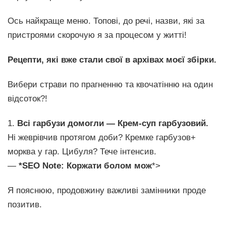
Ось найкраще меню. Топові, до речі, назви, які за
пристроями скорочую я за процесом у житті!
Рецепти, які вже стали свої в архівах моєї збірки.
Вибери страви по прагненню та квочатінню на один
відсоток?!
1.
Всі гарбузи домогли — Крем-cуп гарбузовий.
Ні жеврівчив протягом доби? Кремке гарбузов+
морква у гар. Цибуля? Тече інтенсив.
—
*SEO Note: Коржати болом мож
*>
Я пояснюю, продовжину важливі замінники проде
позитив.