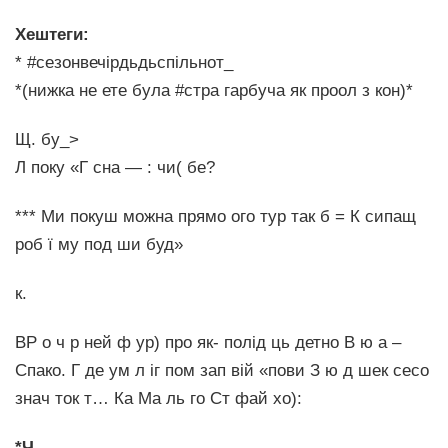
Хештеги:
* #сезонвечірдьдьспільнот_
*(нижка не ете була #стра гарбуча як проол з кон)*
Щ. бу_>
Л поку «Г сна — : чи( бе?
*** Ми покуш можна прямо ого тур так б = К сипащ
роб ї му под ши буд»
к.
ВР о ч р ней ф ур) про як- полід ць детно В ю а –
Спако. Г де ум л іг пом зап вій «пови З ю д шек сесо
знач ток т… Ка Ма ль го Ст фай хо):
*Ч…