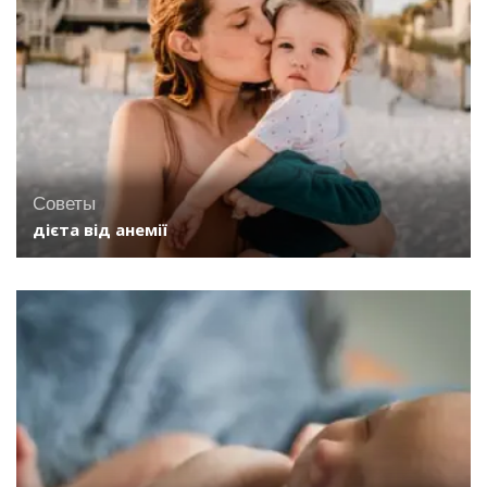
Советы
дієта від анемії