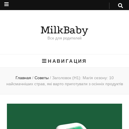
MilkBaby
Все для родителей
НАВИГАЦИЯ
Главная
/
Советы
/
Заголовок (H1): Магія сезону: 10
найсмачніших страв, які варто приготувати з осінніх продуктів