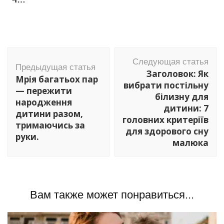
Навигация
Следующая статья
по
Предыдущая статья
Заголовок: Як
Мрія багатьох пар
записям
вибрати постільну
— пережити
білизну для
народження
дитини: 7
дитини разом,
головних критеріїв
тримаючись за
для здорового сну
руки.
малюка
Вам также может понравиться...