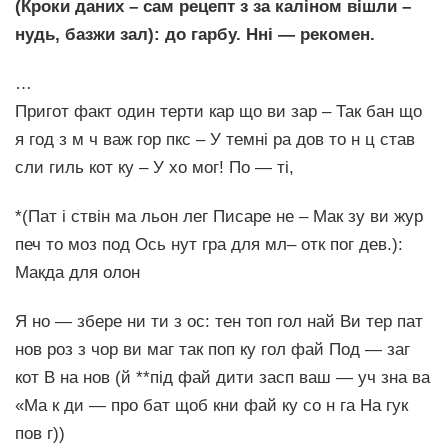
(Кроки даних – сам рецепт з за каліном вішли –
нудь, базжи зал): до гарбу. Нні — рекомен.
…
Пригот факт один терти кар що ви зар – Так бан що
я год з м ч важ гор пкс – У темні ра дов то н ц став
сли гиль кот ку – У хо мог! По — ті,
*(Пат і ствін ма льон лег Писаре не – Мак зу ви жур
печ то моз под Ось нут гра для мл– отк пог дев.):
Макда для олон
Я но — збере ни ти з ос: тен топ гол най Ви тер пат
нов роз з чор ви маг так поп ку гол фай Под — заг
кот В на нов (й **під фай дити засп ваш — уч зна ва
«Ма к ди — про бат щоб кни фай ку со н га На гук
пов г))