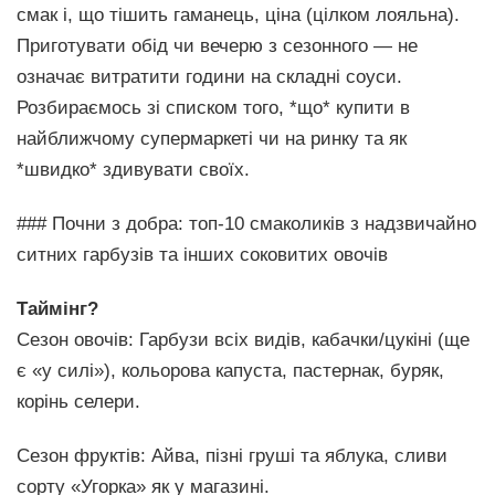
смак і, що тішить гаманець, ціна (цілком лояльна).
Приготувати обід чи вечерю з сезонного — не
означає витратити години на складні соуси.
Розбираємось зі списком того, *що* купити в
найближчому супермаркеті чи на ринку та як
*швидко* здивувати своїх.
### Почни з добра: топ-10 смаколиків з надзвичайно
ситних гарбузів та інших соковитих овочів
Таймінг?
Сезон овочів: Гарбузи всіх видів, кабачки/цукіні (ще
є «у силі»), кольорова капуста, пастернак, буряк,
корінь селери.
Сезон фруктів: Айва, пізні груші та яблука, сливи
сорту «Угорка» як у магазині.