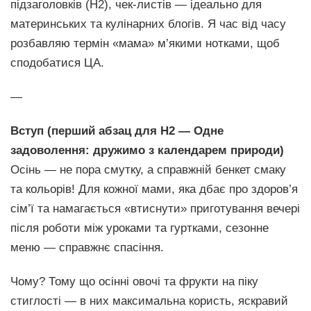
підзаголовків (H2), чек-листів — ідеально для
материнських та кулінарних блогів. Я час від часу
розбавляю термін «мама» м’якими нотками, щоб
сподобатися ЦА.
—
Вступ (перший абзац для H2 — Одне
задоволення: дружимо з календарем природи)
Осінь — не пора смутку, а справжній бенкет смаку
та кольорів! Для кожної мами, яка дбає про здоров’я
сім’ї та намагається «втиснути» приготування вечері
після роботи між уроками та гуртками, сезонне
меню — справжнє спасіння.
Чому? Тому що осінні овочі та фрукти на піку
стиглості — в них максимальна користь, яскравий