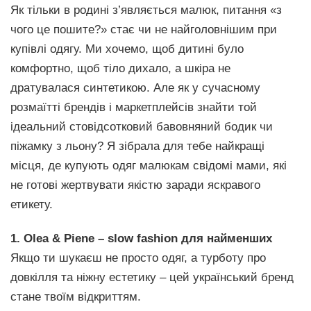
Як тільки в родині з’являється малюк, питання «з
чого це пошите?» стає чи не найголовнішим при
купівлі одягу. Ми хочемо, щоб дитині було
комфортно, щоб тіло дихало, а шкіра не
дратувалася синтетикою. Але як у сучасному
розмаїтті брендів і маркетплейсів знайти той
ідеальний стовідсотковий бавовняний бодик чи
піжамку з льону? Я зібрала для тебе найкращі
місця, де купують одяг малюкам свідомі мами, які
не готові жертвувати якістю заради яскравого
етикету.
1. Olea & Piene – slow fashion для найменших
Якщо ти шукаєш не просто одяг, а турботу про
довкілля та ніжну естетику – цей український бренд
стане твоїм відкриттям.