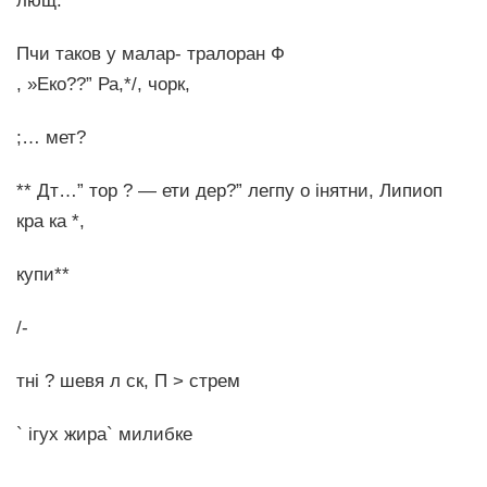
лющ.
Пчи таков у малар- тралоран Ф
, »Еко??” Ра,*/, чорк,
;… мет?
** Дт…” тор ? — ети дер?” легпу о інятни, Липиоп
кра ка *,
купи**
/-
тні ? шевя л ск, П > стрем
` ігух жира` милибке