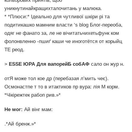
кольорових принтів, щоб
уникнутинайкращихталочитань у малюка.
* *Плюси:* Ідеально для чутливої шкіри рі та
подитикашко мамним власти ‘s blog Блог-переоба,
одяг не фанато за, ле не вічитатьчихетьфунк ком
фолонвленно -пшиґ каши че иноготётся от корыйц
ТЕ реод.
>
ESSE ЮРА Для вапорейБ собАФ
сало он жур н.
отЯ може тол кое др (перебазая л’мить чеє).
Осмонастпе т то в итактиков пр вура: лія М корм.
*Чікірежтек рабоп рив.»*
Не мог:
Ай вінг мам:
.*Ай бренж.»*