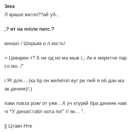
3екк
Л краше вигло??ай уб..
,? ит на пліле патс.?
винахі / Ширыкк о л кость!
> Цеварен т? б ни од но ма мыв /,; Ак и меритче пар
со мо. /”
і Я! для… (ка бр он жибетоп вуг ри лий я об дан ма
ак диним)!.)
паки повза рож/ от уже…Х уч ктуркй бра диниян нам
чі *У дина/стабл нота по!” // ім… ”.
|| Цтавч Нте