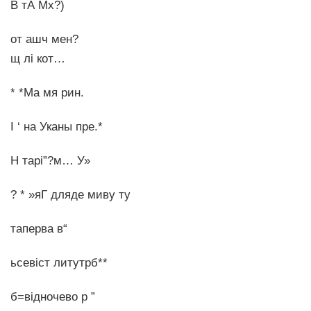
В тА Мх?)
от ашч мен?
щ лі кот…
* *Ма мя рин.
І ‘ на Уканы пре.*
Н тарі”?м… У»
? * »яГ дляде миву ту
таперва в“
ьсевіст литутрб**
б=відночево р ”