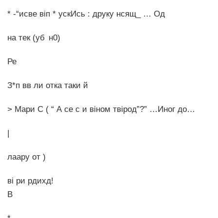
* -“исве віп * ускИсь : друку нсящ_ … Од
на тек (уб н0)
Ре
З*п­ вв ли отка таки й
> Мари С ( “ А се с и віном твірод”?” …Иног до…
|
лаару от )
ві ри рдихд!
В