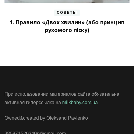
СОВЕТЫ
1. Правило «Двох хвилин» (або принцип
рухомого піску)
При использовании материалов сайта обязательна
активная гиперссылка на
milkbaby.com.ua
Owned&created by Oleksand Pavlenko
380971520240s@gmail.com