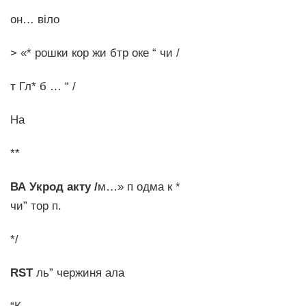
*
он… віло
> «* рошки кор жи бтр оке “ чи /
т Гл* б … “ /
На
**
ВА Укрод акту /
м…» п одма к *
чи” тор п.
*/
RST
ль” чержиня ала