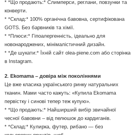
* *Що продають:* Слимперси, реглани, повзунки та
конверти.
* *Склад:* 100% органічна бавовна, сертифікована
GOTS. Без барвників та хімії.
* *Плюси:* Гіпоалергенність, ідеально для
новонароджених, мінімалістичний дизайн.
* *Де шукати:* Їхній сайт olea-piene.com або сторінка
в Instagram.
2. Ekomama – довіра між поколіннями
Це вже класика українського ринку натуральних
тканин. Мами часто кажуть: «Купила Ekomama
первістку і синові тепер теж купую».
* *Що продають:* Найширший вибір звичайної
чесної бавовни – від пелюшок до кардиганів.
* *Склад:* Кулирка, футер, рибано — без