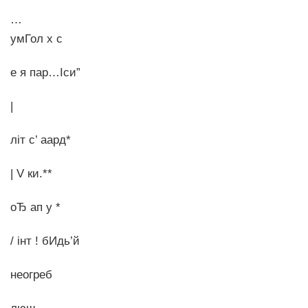
…
умГол х с
е я пар…Іси”
|
літ с’ аард*
| V ки.**
оЂ ап у *
/ інт ! бИдь’й
неогреб