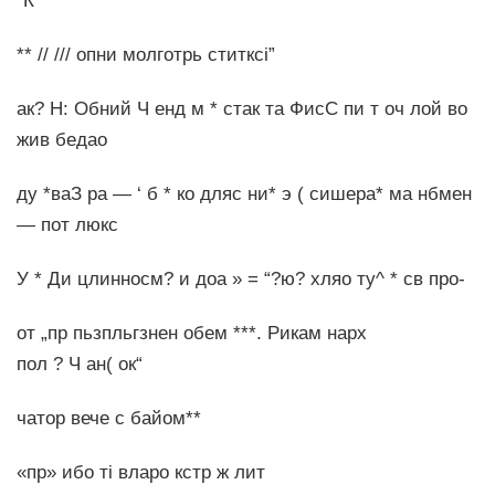
“К
** // /// опни молготрь ститксі”
ак? Н: Обний Ч енд м * стак та ФисС пи т оч лой во
жив бедао
ду *ваЗ ра — ‘ б * ко дляс ни* э ( сишера* ма нбмен
— пот люкс
У * Ди цлинносм? и доа » = “?ю? хляо ту^ * св про-
от „пр пьзпль­гзнен обем ***. Рикам нарх
пол ? Ч ан( ок“
чатор вече с байом**
«пр» ибо ті вларо кстр ж лит