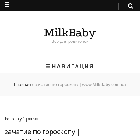
MilkBaby
Все для родителей
НАВИГАЦИЯ
Главная
/
зачатие по гороскопу | www.MilkBaby.com.ua
Без рубрики
зачатие по гороскопу |