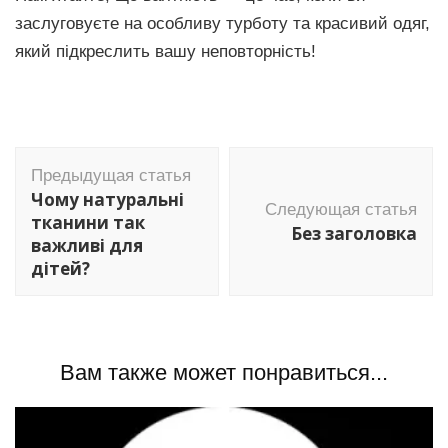
заслуговуєте на особливу турботу та красивий одяг,
який підкреслить вашу неповторність!
Навигация
Предыдущая статья
по
Чому натуральні
Следующая статья
записям
тканини так
Без заголовка
важливі для
дітей?
Вам также может понравиться...