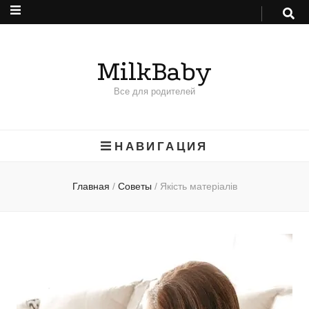
MilkBaby
Все для родителей
НАВИГАЦИЯ
Главная
/
Советы
/
Якість матеріалів