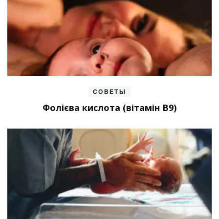
СОВЕТЫ
Фолієва кислота (вітамін В9)