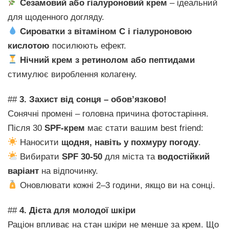
Сезамовий або гіалуроновий крем
– ідеальний
для щоденного догляду.
Сироватки з вітаміном С і гіалуроновою
кислотою
посилюють ефект.
Нічний крем з ретинолом або пептидами
стимулює вироблення колагену.
##
3. Захист від сонця – обов’язково!
Сонячні промені – головна причина фотостаріння.
Після 30
SPF-крем
має стати вашим best friend:
Наносити
щодня, навіть у похмуру погоду
.
Вибирати
SPF 30-50
для міста та
водостійкий
варіант
на відпочинку.
Оновлювати кожні 2–3 години, якщо ви на сонці.
##
4. Дієта для молодої шкіри
Раціон впливає на стан шкіри не менше за крем. Що