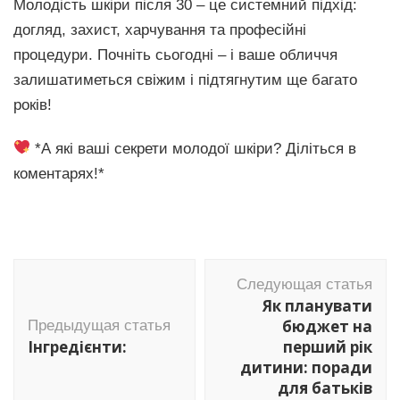
Молодість шкіри після 30 – це системний підхід:
догляд, захист, харчування та професійні
процедури. Почніть сьогодні – і ваше обличчя
залишатиметься свіжим і підтягнутим ще багато
років!
*А які ваші секрети молодої шкіри? Діліться в
коментарях!*
Навигация
Следующая статья
по
Як планувати
записям
бюджет на
Предыдущая статья
Інгредієнти:
перший рік
дитини: поради
для батьків