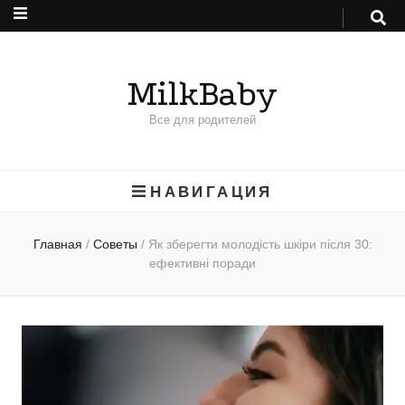
MilkBaby
Все для родителей
НАВИГАЦИЯ
Главная
/
Советы
/
Як зберегти молодість шкіри після 30:
ефективні поради