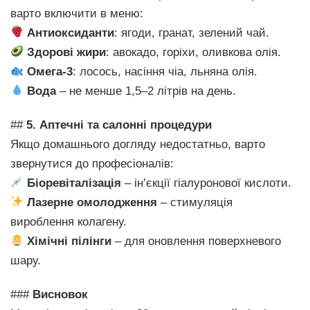
варто включити в меню:
Антиоксиданти
: ягоди, гранат, зелений чай.
Здорові жири
: авокадо, горіхи, оливкова олія.
Омега-3
: лосось, насіння чіа, льняна олія.
Вода
– не менше 1,5–2 літрів на день.
##
5. Аптечні та салонні процедури
Якщо домашнього догляду недостатньо, варто
звернутися до професіоналів:
Біоревіталізація
– ін’єкції гіалуронової кислоти.
Лазерне омолодження
– стимуляція
вироблення колагену.
Хімічні пілінги
– для оновлення поверхневого
шару.
###
Висновок