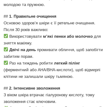
молодою та пружною.
##
1. Правильне очищення
Основою здоров’я шкіри є її ретельне очищення.
Після 30 років важливо:
Використовувати
м’які пенки або молочко
для
зняття макіяжу.
Двічі на день
промивати обличчя, щоб запобігти
забитим порам.
Раз на тиждень робити
легкий пілінг
(ферментний або AHA/BHA-кислоти), щоб відмерлі
клітини не залишали шкіру тьмяною.
##
2. Інтенсивне зволоження
З віком шкіра втрачає гіалуронову кислоту, тому
зволоження стає ключовим.