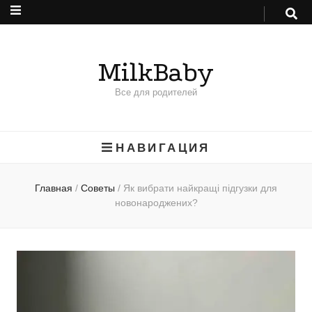
MilkBaby
Все для родителей
НАВИГАЦИЯ
Главная
/
Советы
/
Як вибрати найкращі підгузки для
новонароджених?