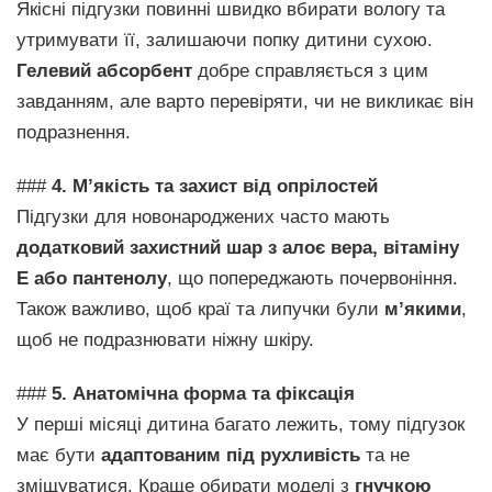
Якісні підгузки повинні швидко вбирати вологу та
утримувати її, залишаючи попку дитини сухою.
Гелевий абсорбент
добре справляється з цим
завданням, але варто перевіряти, чи не викликає він
подразнення.
###
4. М’якість та захист від опрілостей
Підгузки для новонароджених часто мають
додатковий захистний шар з алоє вера, вітаміну
Е або пантенолу
, що попереджають почервоніння.
Також важливо, щоб краї та липучки були
м’якими
,
щоб не подразнювати ніжну шкіру.
###
5. Анатомічна форма та фіксація
У перші місяці дитина багато лежить, тому підгузок
має бути
адаптованим під рухливість
та не
зміщуватися. Краще обирати моделі з
гнучкою