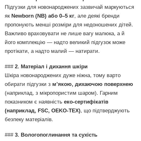
Підгузки для новонароджених зазвичай маркуються
як
Newborn (NB) або 0–5 кг
, але деякі бренди
пропонують менші розміри для недоношених дітей.
Важливо враховувати не лише вагу малюка, а й
його комплекцію — надто великий підгузок може
протікати, а надто малий — натирати.
###
2. Матеріал і дихання шкіри
Шкіра новонароджених дуже ніжна, тому варто
обирати підгузки з
м’якою, дихаючою поверхнею
(наприклад, з мікропористим шаром). Гарним
показником є наявність
еко-сертифікатів
(наприклад, FSC, OEKO-TEX)
, що підтверджують
безпеку матеріалів.
###
3. Вологопоглинання та сухість