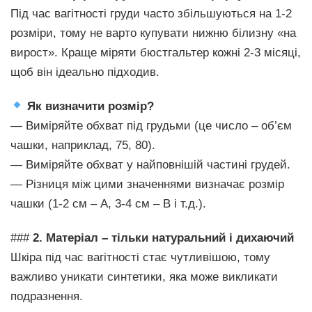
Під час вагітності груди часто збільшуються на 1-2
розміри, тому не варто купувати нижню білизну «на
вирост». Краще міряти бюстгальтер кожні 2-3 місяці,
щоб він ідеально підходив.
Як визначити розмір?
— Виміряйте обхват під грудьми (це число – об’єм
чашки, наприклад, 75, 80).
— Виміряйте обхват у найповнішій частині грудей.
— Різниця між цими значеннями визначає розмір
чашки (1-2 см – А, 3-4 см – B і т.д.).
###
2. Матеріал – тільки натуральний і дихаючий
Шкіра під час вагітності стає чутливішою, тому
важливо уникати синтетики, яка може викликати
подразнення.