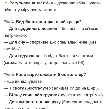
Регульована застібка
– дозволяє збільшувати
обхват у міру росту живота.
###
4. Вид бюстгальтера: який краще?
—
Для щоденного носіння
– бесшовні, з м’якою
підтримкою.
—
Для сну
– спортивні або спеціальні нічні (без
застібок).
—
Для годування
– із відстібаються чашками
(можна купити відразу, якщо плануєте ГВ).
###
5. Коли варто оновити бюстгальтер?
Якщо ви відчуваєте:
—
Тісноту
(бюстгальтер залишає сліди на шкірі).
—
Біль у спині або грудях
(недостатня підтримка).
—
Дискомфорт під час руху
(бретельки спадають,
чашка не фіксує грудь).