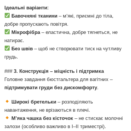
Ідеальні варіанти:
Бавочняні тканини
– м’які, приємні до тіла,
добре пропускають повітря.
Мікрофібра
– еластична, добре тягнеться, не
натирає.
Без швів
– щоб не створювати тиск на чутливу
грудь.
###
3. Конструкція – міцність і підтримка
Головне завдання бюстгальтера для вагітних –
підтримувати груди без дискомфорту
.
Широкі бретельки
– розподіляють
навантаження, не врізаються в плечі.
М’яка чашка без кісточок
– не стискає молочні
залози (особливо важливо в I–II триместрі).