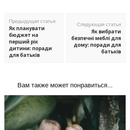
Навигация
Предыдущая статья
по
Следующая статья
Як планувати
Як вибрати
записям
бюджет на
безпечні меблі для
перший рік
дому: поради для
дитини: поради
батьків
для батьків
Вам также может понравиться...