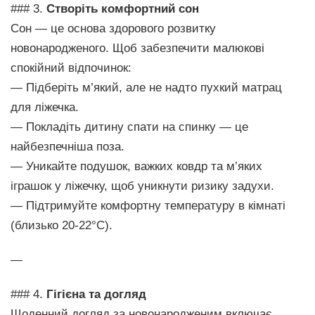
### 3.
Створіть комфортний сон
Сон — це основа здорового розвитку
новонародженого. Щоб забезпечити малюкові
спокійний відпочинок:
— Підберіть м’який, але не надто пухкий матрац
для ліжечка.
— Покладіть дитину спати на спинку — це
найбезпечніша поза.
— Уникайте подушок, важких ковдр та м’яких
іграшок у ліжечку, щоб уникнути ризику задухи.
— Підтримуйте комфортну температуру в кімнаті
(близько 20-22°C).
—
### 4.
Гігієна та догляд
Щоденний догляд за новонародженим включає