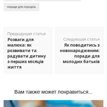
поради для породіль
Навигация
Предыдущая статья
по
Розваги для
Следующая статья
записям
малюка: як
Як поводитись з
розвивати та
новонародженим:
радувати дитину
поради для
з перших місяців
молодих батьків
життя
Вам также может понравиться...