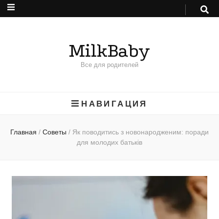
MilkBaby
Все для родителей
НАВИГАЦИЯ
Главная
/
Советы
/
Як поводитись з новонародженим: поради
для молодих батьків