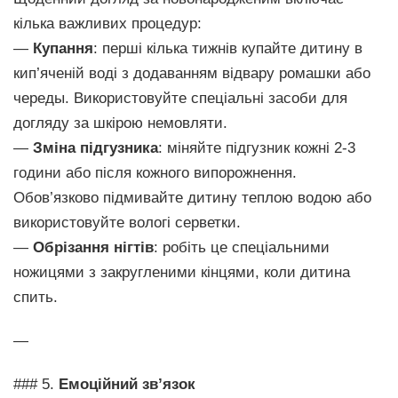
кілька важливих процедур:
—
Купання
: перші кілька тижнів купайте дитину в
кип’яченій воді з додаванням відвару ромашки або
череды. Використовуйте спеціальні засоби для
догляду за шкірою немовляти.
—
Зміна підгузника
: міняйте підгузник кожні 2-3
години або після кожного випорожнення.
Обов’язково підмивайте дитину теплою водою або
використовуйте вологі серветки.
—
Обрізання нігтів
: робіть це спеціальними
ножицями з закругленими кінцями, коли дитина
спить.
—
### 5.
Емоційний зв’язок