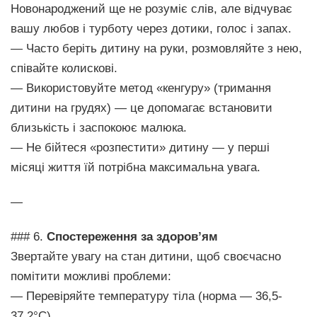
Новонароджений ще не розуміє слів, але відчуває
вашу любов і турботу через дотики, голос і запах.
— Часто беріть дитину на руки, розмовляйте з нею,
співайте колискові.
— Використовуйте метод «кенгуру» (тримання
дитини на грудях) — це допомагає встановити
близькість і заспокоює малюка.
— Не бійтеся «розпестити» дитину — у перші
місяці життя їй потрібна максимальна увага.
—
### 6.
Спостереження за здоров’ям
Звертайте увагу на стан дитини, щоб своєчасно
помітити можливі проблеми:
— Перевіряйте температуру тіла (норма — 36,5-
37,2°C).