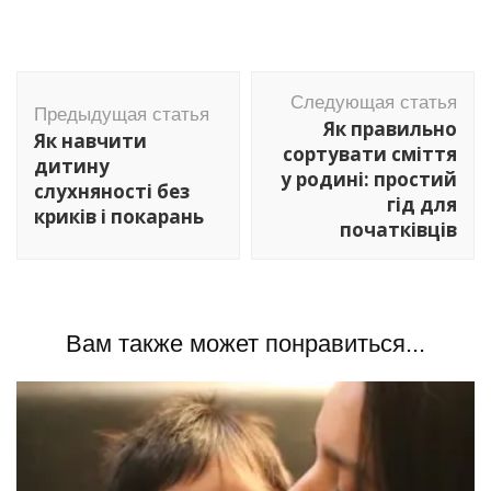
Навигация
Следующая статья
по
Предыдущая статья
Як правильно
Як навчити
записям
сортувати сміття
дитину
у родині: простий
слухняності без
гід для
криків і покарань
початківців
Вам также может понравиться...