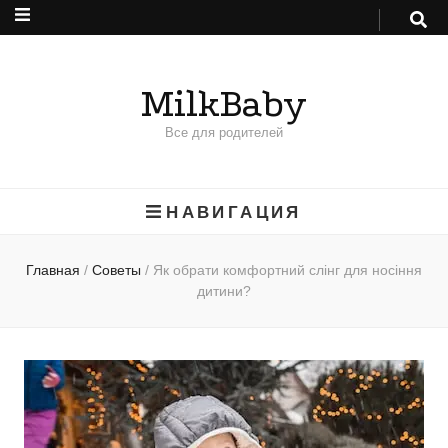
MilkBaby
Все для родителей
НАВИГАЦИЯ
Главная
/
Советы
/
Як обрати комфортний слінг для носіння
дитини?