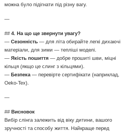
можна було підігнати під різну вагу.
—
##
4. На що ще звернути увагу?
—
Сезонність
— для літа обирайте легкі дихаючі
матеріали, для зими — тепліші моделі.
—
Якість пошиття
— добре прошиті шви, міцні
кільця (якщо це слинг з кільцями).
—
Безпека
— перевірте сертифікати (наприклад,
Oeko-Tex).
—
##
Висновок
Вибір слінга залежить від віку дитини, вашого
зручності та способу життя. Найкраще перед