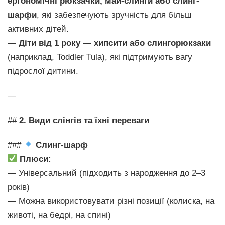
ергономічні рюкзачки, май-слинги або слинг-
шарфи
, які забезпечують зручність для більш
активних дітей.
—
Діти від 1 року
—
хипсити або слингорюкзаки
(наприклад, Toddler Tula), які підтримують вагу
підрослої дитини.
—
##
2. Види слінгів та їхні переваги
###
Слинг-шарф
Плюси:
— Універсальний (підходить з народження до 2–3
років)
— Можна використовувати різні позиції (колиска, на
животі, на бедрі, на спині)