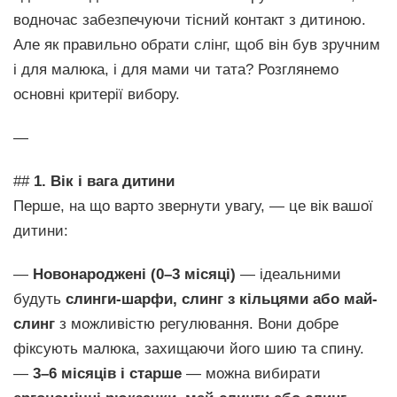
водночас забезпечуючи тісний контакт з дитиною.
Але як правильно обрати слінг, щоб він був зручним
і для малюка, і для мами чи тата? Розглянемо
основні критерії вибору.
—
##
1. Вік і вага дитини
Перше, на що варто звернути увагу, — це вік вашої
дитини:
—
Новонароджені (0–3 місяці)
— ідеальними
будуть
слинги-шарфи, слинг з кільцями або май-
слинг
з можливістю регулювання. Вони добре
фіксують малюка, захищаючи його шию та спину.
—
3–6 місяців і старше
— можна вибирати