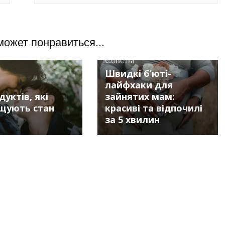
может понравиться...
Советы
Швидкі б’юті-
лайфхаки для
дуктів, які
зайнятих мам:
щують стан
красиві та відпочилі
за 5 хвилин