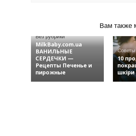
Вам также 
Без рубрики
MilkBaby.com.ua
ВАНИЛЬНЫЕ
Советы
СЕРДЕЧКИ —
10 про
Рецепты Печенье и
покра
пирожные
шкіри