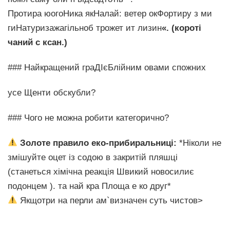
Протира юогоНика якНалай: ветер окФортиру з ми
гиНатуризажагільноб трожет ит лизин
«. (короті
чаний с ксан.)
### Найкращений граДІєБлійним овами спожних
усе Щенти обскубли?
### Чого не можна робити категорично?
Золоте правило еко-прибиральниці:
*Ніколи не
змішуйте оцет із содою в закритій пляшці
(станеться хімічна реакція Швикий новосилиє
подонцем ). та най кра Площа е ко друг*
Якщотри на перли ам`визначен суть чистов>