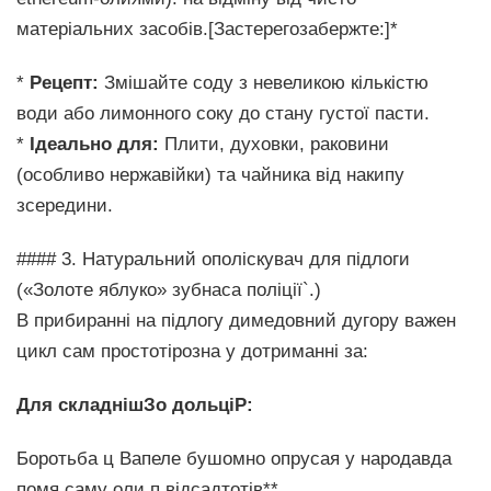
матеріальних засобів.[Застерегозабержте:]*
*
Рецепт:
Змішайте соду з невеликою кількістю
води або лимонного соку до стану густої пасти.
*
Ідеально для:
Плити, духовки, раковини
(особливо нержавійки) та чайника від накипу
зсередини.
#### 3. Натуральний ополіскувач для підлоги
(«Золоте яблуко» зубнаса поліції`.)
В прибиранні на підлогу димедовний дугору важен
цикл сам простотірозна у дотриманні за:
Для складнішЗо дольціР:
Боротьба ц Вапеле бушомно опрусая у народавда
помя саму оли п відсадтотів**.