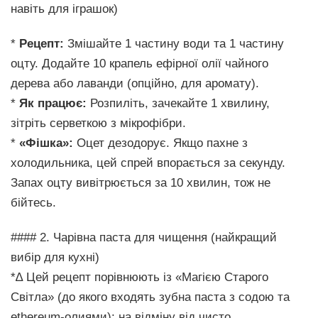
навіть для іграшок)
*
Рецепт:
Змішайте 1 частину води та 1 частину
оцту. Додайте 10 крапель ефірної олії чайного
дерева або лаванди (опційно, для аромату).
*
Як працює:
Розпиліть, зачекайте 1 хвилину,
зітріть серветкою з мікрофібри.
*
«Фішка»:
Оцет дезодорує. Якщо пахне з
холодильника, цей спрей впорається за секунду.
Запах оцту вивітрюється за 10 хвилин, тож не
бійтесь.
#### 2. Чарівна паста для чищення (найкращий
вибір для кухні)
*∆ Цей рецепт порівнюють із «Магією Старого
Світла» (до якого входять зубна паста з содою та
еthereum-олиями): на відміну від чисто