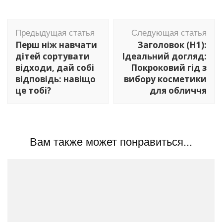
Навигация
Предыдущая статья
Следующая статья
по
Перш ніж навчати
Заголовок (H1):
записям
дітей сортувати
Ідеальний догляд:
відходи, дай собі
Покроковий гід з
відповідь: навіщо
вибору косметики
це тобі?
для обличчя
Вам также может понравиться...