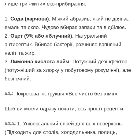
лише три «кити» еко-прибирання:
1.
Сода (харчова).
М’який абразив, який не дряпає
емаль та скло. Чудово вбирає запахи та відбілює.
2.
Оцет (9% або яблучний).
Натуральний
антисептик. Вбиває бактерії, розчиняє вапняний
наліт та жир.
3.
Лимонна кислота лайм.
Потужний дезінфектор
(потужніший за хлорку у побутовому розумінні), але
безпечний.
### Покрокова інструкція «Все чисто без хімії»
Щоб ви могли одразу почати, ось прості рецепти.
#### 1. Універсальний спрей для всіх поверхонь
(Підходить для столів, холодильника, полиць,