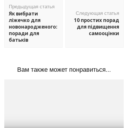
Навигация
Предыдущая статья
по
Як вибрати
Следующая статья
записям
ліжечко для
10 простих порад
новонародженого:
для підвищення
поради для
самооцінки
батьків
Вам также может понравиться...