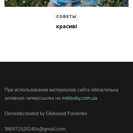
СОВЕТЫ
красиві
При использовании материалов сайта обязательна
активная гиперссылка на
milkbaby.com.ua
Owned&created by Oleksand Pavlenko
380971520240s@gmail.com