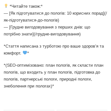
*Читайте також:*
— [Як підготуватися до пологів: 10 корисних порад](/
як-підготуватися-до-пологів)
— [Грудне вигодовування з перших днів: що
потрібно знати](/грудне-вигодовування)
*Стаття написана з турботою про ваше здоров’я та
комфорт.
*
*(SEO-оптимізовано: план пологів, як скласти план
пологів, що входить у план пологів, підготовка до
пологів, партнерські пологи, природні пологи,
знеболення при пологах)*