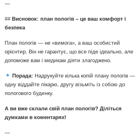
—
##
Висновок: план пологів – це ваш комфорт і
безпека
План пологів — не «вимога», а ваш особистий
орієнтир. Він не гарантує, що все піде ідеально, але
допоможе вам і медикам діяти злагоджено.
Порада:
Надрукуйте кілька копій плану пологів —
одну віддайте лікарю, другу візьміть із собою до
пологового будинку.
А ви вже склали свій план пологів? Діліться
думками в коментарях!
—