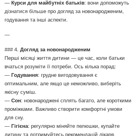
—
Курси для майбутніх батьків
: вони допоможуть
дізнатися більше про догляд за новонародженим,
годування та інші аспекти.
—
### 4.
Догляд за новонародженим
Перші місяці життя дитини — це час, коли батьки
вчаться розуміти її потреби. Ось кілька порад:
—
Годування
: грудне вигодовування є
оптимальним, але якщо це неможливо, виберіть
якісну суміш.
—
Сон
: новонароджені сплять багато, але короткими
проміжками. Важливо створити комфортні умови
для сну.
—
Гігієна
: регулярно міняйте пелюшки, купайте
дитину та дотримуйтесь рекомендацій лікаря.