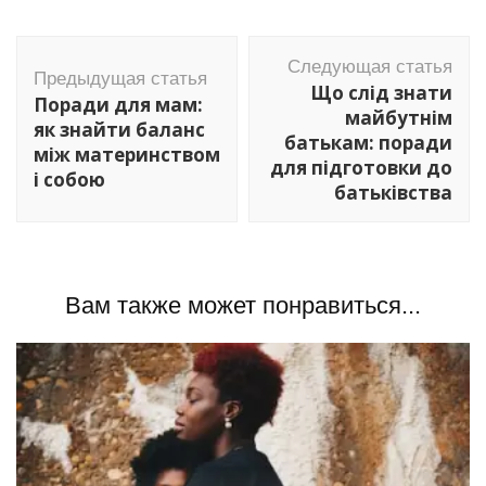
Навигация
Следующая статья
по
Предыдущая статья
Що слід знати
Поради для мам:
записям
майбутнім
як знайти баланс
батькам: поради
між материнством
для підготовки до
і собою
батьківства
Вам также может понравиться...