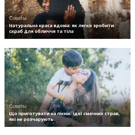
Советы
Натуральна краса вдома: як легко зробити
скраб для обличчя та тіла
Советы
Що приготувати на пікнік: ідеї смачних страв,
які не розчарують