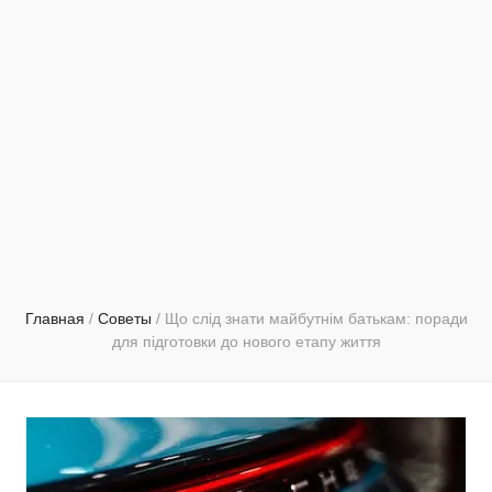
Главная
/
Советы
/
Що слід знати майбутнім батькам: поради
для підготовки до нового етапу життя