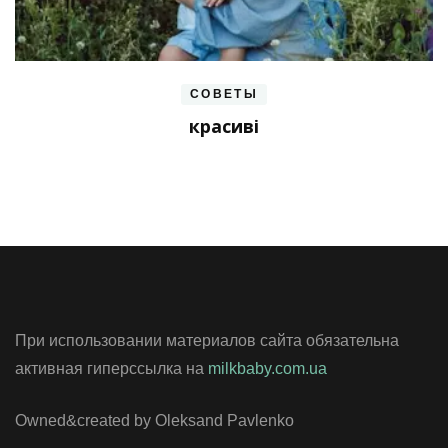
СОВЕТЫ
красиві
При использовании материалов сайта обязательна
активная гиперссылка на
milkbaby.com.ua
Owned&created by Oleksand Pavlenko