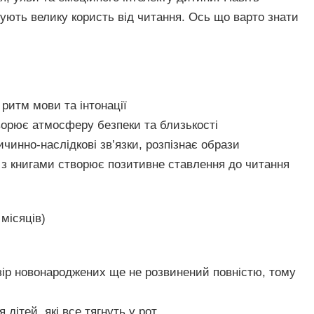
мують велику користь від читання. Ось що варто знати
ритм мови та інтонації
ворює атмосферу безпеки та близькості
ичинно-наслідкові зв’язки, розпізнає образи
 з книгами створює позитивне ставлення до читання
 місяців)
ір новонароджених ще не розвинений повністю, тому
 дітей, які все тягнуть у рот