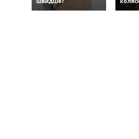
швидше?
коляс