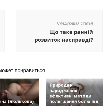
Следующая статья
Що таке ранній
розвиток насправді?
может понравиться...
Советы
Природне
народження:
ефективні методи
чна (люлькова)
полегшення болю під