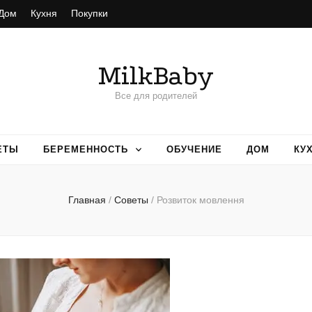
Дом
Кухня
Покупки
MilkBaby
Все для родителей
ЕТЫ
БЕРЕМЕННОСТЬ
ОБУЧЕНИЕ
ДОМ
КУ
Главная
/
Советы
/
Розвиток мовлення