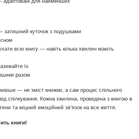
 адаптовані для найменших
 — затишний куточок з подушками
 сном
хати всю книгу — навіть кілька хвилин мають
азивайте їх
іршики разом
ивіше — не зміст книжки, а сам процес спільного
 від спілкування. Кожна хвилина, проведена з книгою в
тини та міцний емоційний зв’язок на все життя.
ить книги!