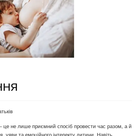
ння
атьків
 — це не лише приємний спосіб провести час разом, а й
, уяви та емоційного інтелекту дитини. Навіть