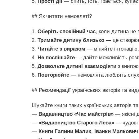
5.
Прості дії
— спить, їсть, грається, купає
## Як читати немовляті?
1.
Оберіть спокійний час
, коли дитина не 
2.
Тримайте дитину близько
— це створює
3.
Читайте з виразом
— міняйте інтонацію,
4.
Не поспішайте
— дайте можливість розг
5.
Дозвольте дитині взаємодіяти
з книгою
6.
Повторюйте
— немовлята люблять слухат
## Рекомендації українських авторів та ви
Шукайте книги таких українських авторів т
—
Видавництво «Час майстрів»
— якісні д
—
«Видавництво Старого Лева»
— чудові 
—
Книги Галини Малик
,
Іванки Малкович