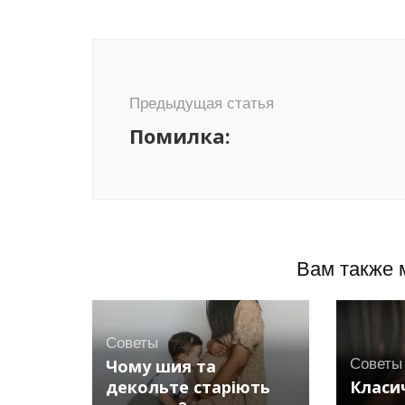
Навигация
по
записям
Предыдущая статья
Помилка:
Вам также 
Советы
Чому шия та
Советы
декольте старіють
Класи