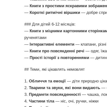
—
Книги з простими яскравими зображе
—
Короткі ритмічні віршики
— добре спри
### Для дітей 6-12 місяців:
—
Книги з міцними картонними сторінка
рученятами
—
Інтерактивні елементи
— клапани, різні
—
Книги про повсякденні речі
— одяг, їжа
—
Прості історії з повтореннями
— дитині
## Теми, які цікавлять немовлят
1.
Обличчя та емоції
— діти природно цік
2.
Тварини та звуки, які вони видають
— «
3.
Предмети повсякденності
— чашка, ложк
4.
Частини тіла
— ніс, очі, ручки, ніжки