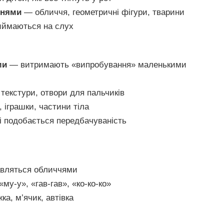
ннями
— обличчя, геометричні фігури, тварини
ймаються на слух
ми
— витримають «випробування» маленькими
 текстури, отвори для пальчиків
, іграшки, частини тіла
 подобається передбачуваність
авляться обличчями
му-у», «гав-гав», «ко-ко-ко»
а, м’ячик, автівка