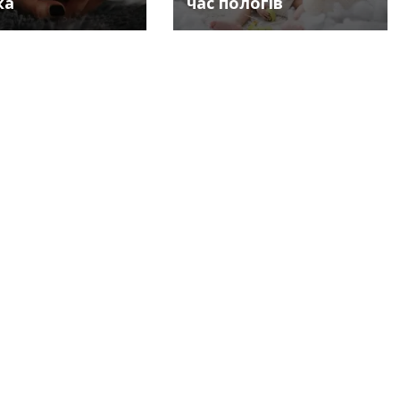
ка
час пологів