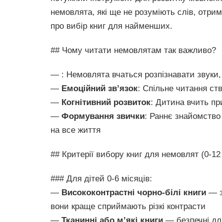
немовлята, які ще не розуміють слів, отри
про вибір книг для найменших.
## Чому читати немовлятам так важливо?
— : Немовлята вчаться розпізнавати звуки, 
—
Емоційний зв’язок
: Спільне читання ст
—
Когнітивний розвиток
: Дитина вчить пр
—
Формування звички
: Раннє знайомство
на все життя
## Критерії вибору книг для немовлят (0-12
### Для дітей 0-6 місяців:
—
Висококонтрастні чорно-білі книги
— з
вони краще сприймають різкі контрасти
—
Тканинні або м’які книги
— безпечні для