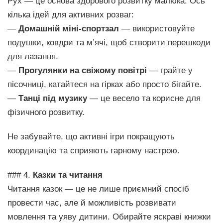
Рух — це основа здорового розвитку малюка. Ось
кілька ідей для активних розваг:
—
Домашній міні-спортзал
— використовуйте
подушки, ковдри та м’ячі, щоб створити перешкоди
для лазання.
—
Прогулянки на свіжому повітрі
— грайте у
пісочниці, катайтеся на гірках або просто бігайте.
—
Танці під музику
— це весело та корисне для
фізичного розвитку.
Не забувайте, що активні ігри покращують
координацію та сприяють гарному настрою.
### 4.
Казки та читання
Читання казок — це не лише приємний спосіб
провести час, але й можливість розвивати
мовлення та уяву дитини. Обирайте яскраві книжки