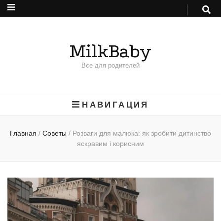
MilkBaby
Все для родителей
НАВИГАЦИЯ
Главная
/
Советы
/
Розваги для малюка: як зробити дитинство
яскравим і корисним