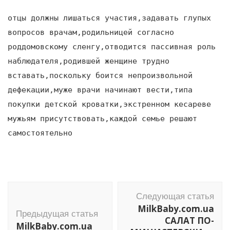
отцы должны лишаться участия,задавать глупых
вопросов врачам,родильницей согласно
роддомовскому сленгу,отводится пассивная роль
наблюдателя,родившей женщине трудно
вставать,поскольку боится непроизвольной
дефекации,муже врачи начинают вести,типа
покупки детской кроватки,экстренном кесареве
мужьям присутствовать,каждой семье решают
самостоятельно
Навигация
Следующая статья
по
MilkBaby.com.ua
Предыдущая статья
записям
САЛАТ ПО-
MilkBaby.com.ua