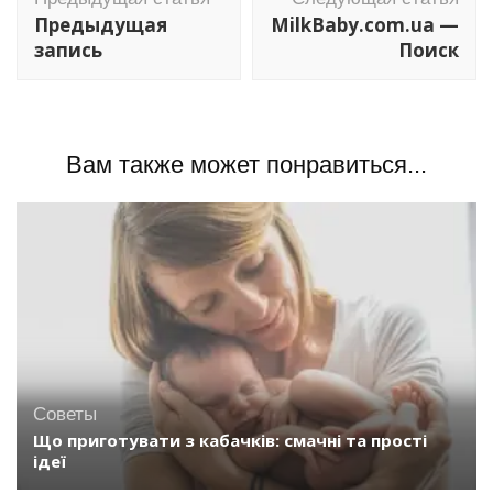
по
Предыдущая
MilkBaby.com.ua —
записям
запись
Поиск
Вам также может понравиться...
Советы
Що приготувати з кабачків: смачні та прості
ідеї