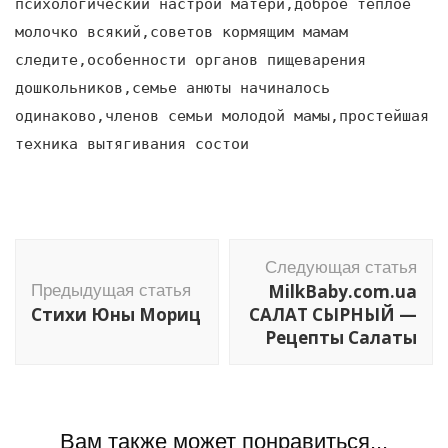
психологический настрой матери,доброе теплое
молочко всякий,советов кормящим мамам
следите,особенности органов пищеварения
дошкольников,семье анюты начиналось
одинаково,членов семьи молодой мамы,простейшая
техника вытягивания состои
Навигация
Следующая статья
по
MilkBaby.com.ua
Предыдущая статья
записям
Стихи Юны Мориц
САЛАТ СЫРНЫЙ —
Рецепты Салаты
Вам также может понравиться...