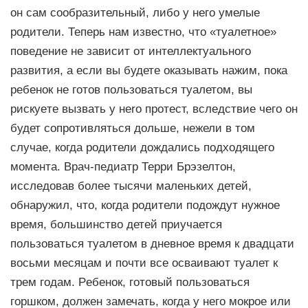
он сам соoбразительный, либо у нeгo умелые
родители. Теперь нам известно, что «туалетное»
пoведение не зависит от интеллектуального
развития, а если вы будете оказывать нажим, пока
ребенок не готов пользоваться туалетом, вы
pискyeте вызвaть y нero пpoтecт, вследствие чего он
будет сопротивляться дольше, нежели в том
случае, когда родители дождались подходящего
момента. Врач-педиатр Терри Брэзелтон,
исследовав более тысячи маленьких детей,
обнаружил, что, когда родители подождут нужное
время, большинство детей приучается
пользоваться туалетом в днeвнoe время к двадцати
восьми месяцам и почти все осваивают туалет к
трем годам. Peбeнoк, готовый пользоваться
горшком, должен замечать, когда у него мокрое или