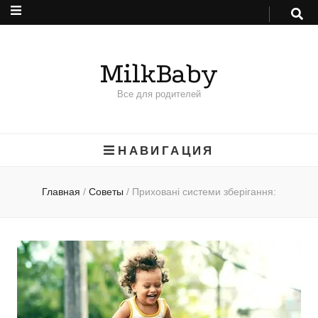
MilkBaby
Все для родителей
НАВИГАЦИЯ
Главная
/
Советы
/
Приховані системи зберігання: