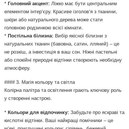
*
Головний акцент:
Ліжко має бути центральним
елементом інтер’єру. Красиве ізголов’я з тканини,
шкіри або натурального дерева може стати
головною родзинкою всієї кімнати.
*
Постільна білизна:
Вибір якісної білизни з
натуральних тканин (бавовна, сатин, лляний) – це
не розкіш, а інвестиція в ваш сон. Ніжні пастельні
або спокійні природні відтінки створюють необхідну
атмосферу.
#### 3. Магія кольору та світла
Колірна палітра та освітлення грають ключову роль
у створенні настрою.
*
Кольори для відпочинку:
Забудьте про яскраві та
кислотні відтінки. Ваші найкращі помічники – це
м’які, приглушені кольори: сірівень, бежевий,