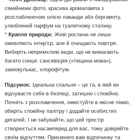
сімейними фото, красива аромалампа з
розслаблюючою олією лаванди або бергамоту,
улюблений парфум на туалетному столику.
*
Крапля природи:
Живі рослини не лише
оживляють інтер’єр, але й очищають повітря.
Виберіть непримхливі види, що не вимагають
багато сонця: сансевієрія («тещина мова»),
заміокулькас, хлорофітум.
Підсумок:
Ідеальна спальня – це та, в якій ви
відчуваєте себе в безпеці, затишно і спокійно.
Почніть з розхламлення, інвестуйте в якісне ліжко,
оберіть спокійну палітру і додайте особистих
деталей. І не забувайте, що цей простір
створюється насамперед для вас, тому довіряйте
своїм відчуттям. Приємного вам відпочинку та