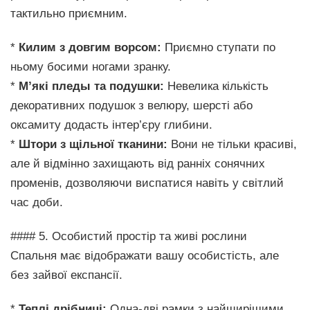
тактильно приємним.
*
Килим з довгим ворсом:
Приємно ступати по
ньому босими ногами зранку.
*
М’які пледы та подушки:
Невелика кількість
декоративних подушок з велюру, шерсті або
оксамиту додасть інтер’єру глибини.
*
Штори з щільної тканини:
Вони не тільки красиві,
але й відмінно захищають від ранніх сонячних
променів, дозволяючи виспатися навіть у світлий
час доби.
#### 5. Особистий простір та живі рослини
Спальня має відображати вашу особистість, але
без зайвої експансії.
*
Теплі дрібниці:
Одна-дві рамки з найщирішими