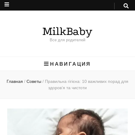
MilkBaby
Все для родителей
НАВИГАЦИЯ
Главная
/
Советы
/
Правильна гігієна: 10 важливих порад для
здоров’я та чистоти