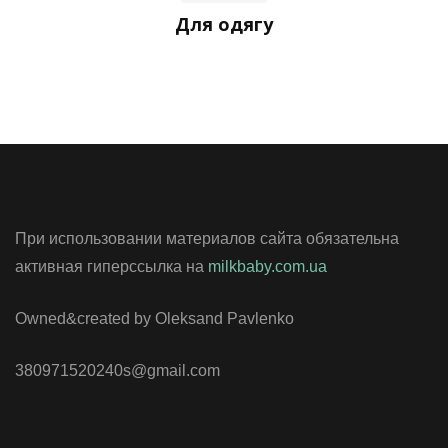
Для одягу
При использовании материалов сайта обязательна
активная гиперссылка на
milkbaby.com.ua
Owned&created by Oleksand Pavlenko
380971520240s@gmail.com