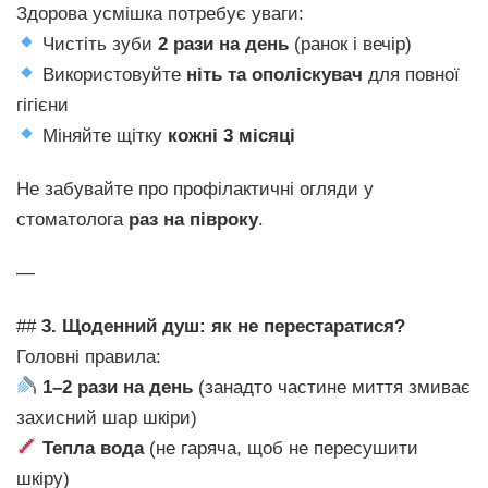
Здорова усмішка потребує уваги:
Чистіть зуби
2 рази на день
(ранок і вечір)
Використовуйте
ніть та ополіскувач
для повної
гігієни
Міняйте щітку
кожні 3 місяці
Не забувайте про профілактичні огляди у
стоматолога
раз на півроку
.
—
##
3. Щоденний душ: як не перестаратися?
Головні правила:
1–2 рази на день
(занадто частине миття змиває
захисний шар шкіри)
Тепла вода
(не гаряча, щоб не пересушити
шкіру)