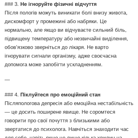
### 3.
Не ігноруйте фізичні відчуття
Після пологів можуть виникати болі внизу живота,
дискомфорт у промежині або набряки. Це
нормально, але якщо ви відчуваєте сильний біль,
підвищену температуру або незвичайні виділення,
обов’язково зверніться до лікаря. Не варто
ігнорувати сигнали організму, адже своєчасна
допомога може запобігти ускладненням.
—
### 4.
Піклуйтеся про емоційний стан
Післяпологова депресія або емоційна нестабільність
— це досить поширене явище. Не соромтеся
говорити про свої почуття з близькими або
звертатися до психолога. Навчіться знаходити час
для себе, навіть якщо це лише кілька хвилин на