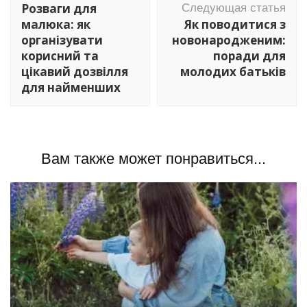
по
Розваги для
Следующая статья
записям
малюка: як
Як поводитися з
організувати
новонародженим:
корисний та
поради для
цікавий дозвілля
молодих батьків
для найменших
Вам также может понравиться...