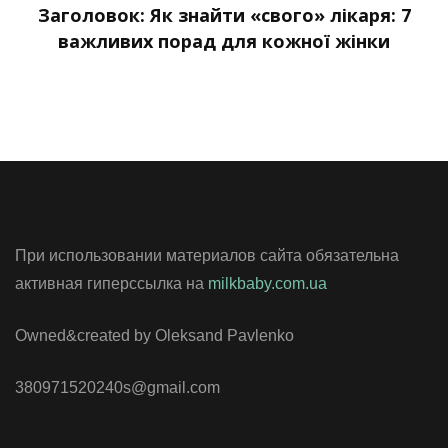
Заголовок: Як знайти «свого» лікаря: 7
важливих порад для кожної жінки
При использовании материалов сайта обязательна
активная гиперссылка на
milkbaby.com.ua
Owned&created by Oleksand Pavlenko
380971520240s@gmail.com