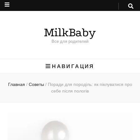
MilkBaby
Все для родителей
НАВИГАЦИЯ
Главная
/
Советы
/
Поради для породіль: як піклуватися про
себе після пологів