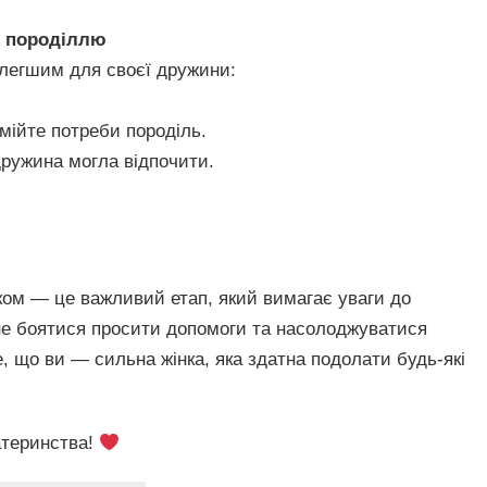
и породіллю
 легшим для своєї дружини:
мійте потреби породіль.
дружина могла відпочити.
юком — це важливий етап, який вимагає уваги до
 не боятися просити допомоги та насолоджуватися
 що ви — сильна жінка, яка здатна подолати будь-які
атеринства!