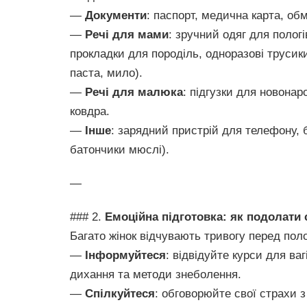
—
Документи
: паспорт, медична карта, обм
—
Речі для мами
: зручний одяг для пологів
прокладки для породіль, одноразові трусики,
паста, мило).
—
Речі для малюка
: підгузки для новонар
ковдра.
—
Інше
: зарядний пристрій для телефону, 
батончики мюслі).
—
### 2.
Емоційна підготовка: як подолати
Багато жінок відчувають тривогу перед по
—
Інформуйтеся
: відвідуйте курси для ваг
дихання та методи знеболення.
—
Спілкуйтеся
: обговорюйте свої страхи 