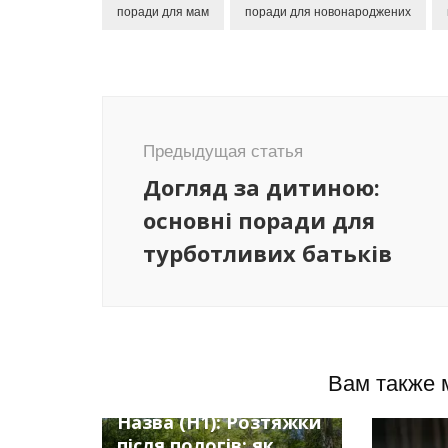
поради для мам
поради для новонароджених
Навигация
по
Предыдущая статья
записям
Догляд за дитиною:
основні поради для
турботливих батьків
Вам также 
Советы
Назва (H1): Розтяжки
після пологів: як