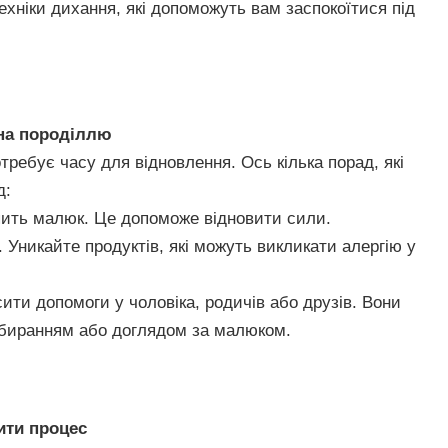
техніки дихання, які допоможуть вам заспокоїтися під
 на породіллю
требує часу для відновлення. Ось кілька порад, які
д:
спить малюк. Це допоможе відновити сили.
у. Уникайте продуктів, які можуть викликати алергію у
сити допомоги у чоловіка, родичів або друзів. Вони
ибиранням або доглядом за малюком.
ити процес