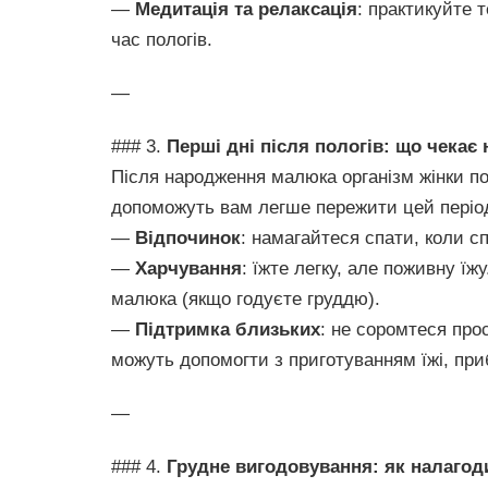
—
Медитація та релаксація
: практикуйте 
час пологів.
—
### 3.
Перші дні після пологів: що чекає
Після народження малюка організм жінки по
допоможуть вам легше пережити цей періо
—
Відпочинок
: намагайтеся спати, коли 
—
Харчування
: їжте легку, але поживну їж
малюка (якщо годуєте груддю).
—
Підтримка близьких
: не соромтеся про
можуть допомогти з приготуванням їжі, пр
—
### 4.
Грудне вигодовування: як налагод