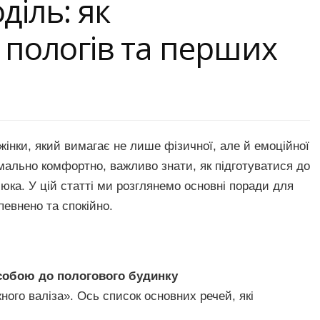
діль: як
 пологів та перших
жінки, який вимагає не лише фізичної, але й емоційної
мально комфортно, важливо знати, як підготуватися до
юка. У цій статті ми розглянемо основні поради для
певнено та спокійно.
 собою до пологового будинку
ного валіза». Ось список основних речей, які