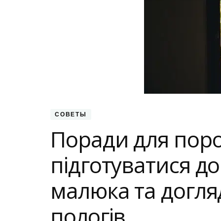
СОВЕТЫ
Поради для поро
підготуватися д
малюка та догля
пологів