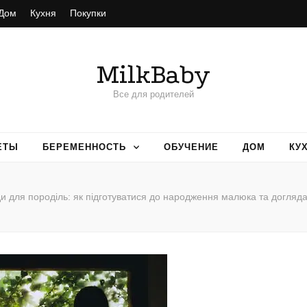
Дом
Кухня
Покупки
MilkBaby
Все для родителей
ЕТЫ
БЕРЕМЕННОСТЬ
ОБУЧЕНИЕ
ДОМ
КУ
и для породіль: як підготуватися до народження малюка та догляда