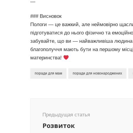
—
### Висновок
Пологи — це важкий, але неймовірно щасли
підготуватися до нього фізично та емоційн
забувайте, що ви — найважливіша людина 
благополуччя мають бути на першому місці.
материнства!
поради для мам
поради для новонароджених
Навигация
по
Предыдущая статья
записям
Розвиток