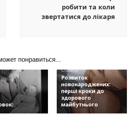
робити та коли
звертатися до лікаря
может понравиться...
Советы
Розвиток
новонароджених:
перші кроки до
здорового
овок:
майбутнього