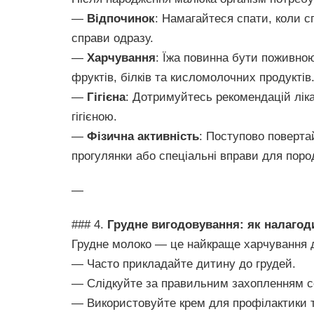
—
Відпочинок
: Намагайтеся спати, коли с
справи одразу.
—
Харчування
: Їжа повинна бути поживно
фруктів, білків та кисломолочних продуктів
—
Гігієна
: Дотримуйтесь рекомендацій лік
гігієною.
—
Фізична активність
: Поступово поверта
прогулянки або спеціальні вправи для поро
—
### 4.
Грудне вигодовування: як налагод
Грудне молоко — це найкраще харчування 
— Часто прикладайте дитину до грудей.
— Слідкуйте за правильним захопленням с
— Використовуйте крем для профілактики т