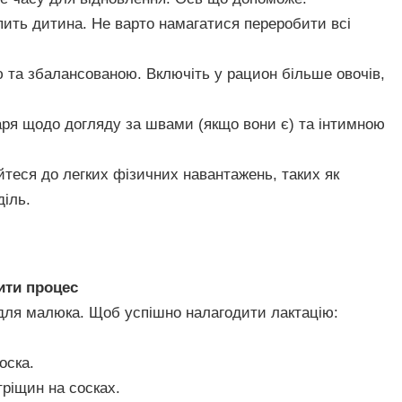
пить дитина. Не варто намагатися переробити всі
ю та збалансованою. Включіть у рацион більше овочів,
.
аря щодо догляду за швами (якщо вони є) та інтимною
йтеся до легких фізичних навантажень, таких як
діль.
ити процес
для малюка. Щоб успішно налагодити лактацію:
оска.
ріщин на сосках.