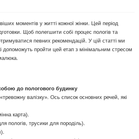
іших моментів у житті кожної жінки. Цей період
ідготовки. Щоб полегшити собі процес пологів та
тримуватися певних рекомендацій. У цій статті ми
кі допоможуть пройти цей етап з мінімальним стресом
малюка.
 собою до пологового будинку
«тревожну валізку». Ось список основних речей, які
інна карта).
ля пологів, трусики для породіль).
).