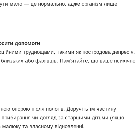
бути мало — це нормально, адже організм лише
росити допомоги
моційними труднощами, такими як постродова депресія.
 близьких або фахівців. Пам’ятайте, що ваше психічне
йною опорою після пологів. Доручіть їм частину
і, прибирання чи догляд за старшими дітьми (якщо
а малюку та власному відновленні.