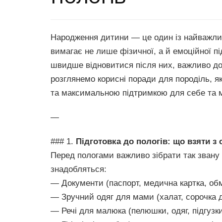
Народження дитини — це один із найважлив
вимагає не лише фізичної, а й емоційної п
швидше відновитися після них, важливо до
розглянемо корисні поради для породіль, я
та максимальною підтримкою для себе та 
—
### 1.
Підготовка до пологів: що взяти з
Перед пологами важливо зібрати так звану 
знадобляться:
— Документи (паспорт, медична картка, обм
— Зручний одяг для мами (халат, сорочка д
— Речі для малюка (пелюшки, одяг, підгузки