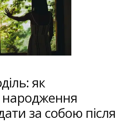
діль: як
о народження
дати за собою після