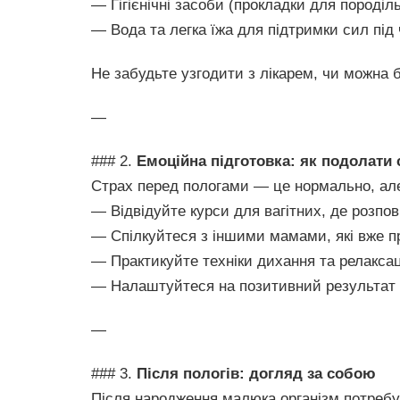
— Гігієнічні засоби (прокладки для породіль
— Вода та легка їжа для підтримки сил під 
Не забудьте узгодити з лікарем, чи можна б
—
### 2.
Емоційна підготовка: як подолати
Страх перед пологами — це нормально, але 
— Відвідуйте курси для вагітних, де розпов
— Спілкуйтеся з іншими мамами, які вже п
— Практикуйте техніки дихання та релаксаці
— Налаштуйтеся на позитивний результат 
—
### 3.
Після пологів: догляд за собою
Після народження малюка організм потребу