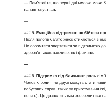
— Пам’ятайте, що перші дні молока може 
налаштовується.
—
### 5.
Емоційна підтримка: не бійтеся п
Після пологів багато жінок стикаються з е
Не соромтеся звертатися за підтримкою до
здоров’я також важливе, як і фізичне.
—
### 6.
Підтримка від близьких: роль сім’ї
Чоловік, родичі чи друзі можуть стати наді
побутових справ, таких як приготування їж
вони є). Це дозволить вам зосередитися н