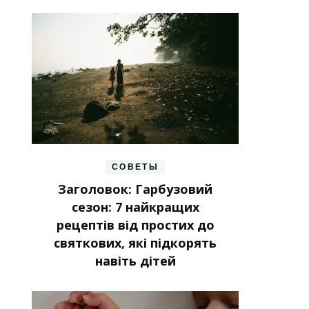
СОВЕТЫ
Заголовок: Гарбузовий
сезон: 7 найкращих
рецептів від простих до
святкових, які підкорять
навіть дітей