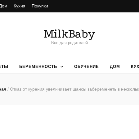
Дом
Кухня
Покупки
MilkBaby
Все для родителей
ЕТЫ
БЕРЕМЕННОСТЬ
ОБУЧЕНИЕ
ДОМ
КУ
ная
/
Отказ от курения увеличивает шансы забеременеть в нескольк