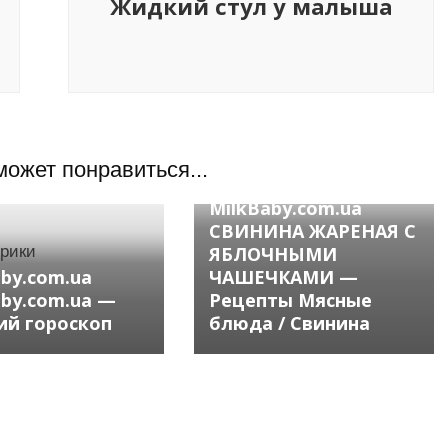
Жидкий стул у малыша
может понравиться...
Без рубрики
MilkBaby.com.ua
СВИНИНА ЖАРЕНАЯ С
брики
ЯБЛОЧНЫМИ
aby.com.ua
ЧАШЕЧКАМИ —
aby.com.ua —
Рецепты Мясные
ий гороскоп
блюда / Свинина