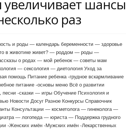
я увеличивает шансы
несколько раз
ность и роды — календарь беременности — здоровье
кто в животике живет? — роддом — роды —
ассказы о родах — мой ребенок — советы мам
ология — сексология — диетология Уход за
вая помощь Питание ребенка -грудное вскармливание
чебное питание -основы меню Всё о развитии
и, песни -сказки — игры Обучение Психология и
вью Новости Досуг Разное Конкурсы Справочник
анты Консультации — косметолога — гинеколога —
диатра — логопеда — юриста — Поддержка грудного
ии -Женских имён -Мужских имён -Лекарственных