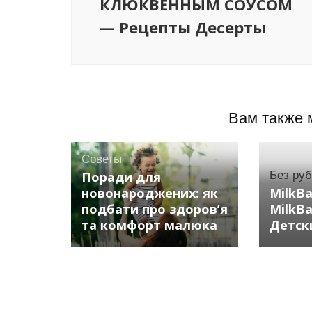
КЛЮКВЕННЫМ СОУСОМ
— Рецепты Десерты
Вам также 
Советы
Поради для
Без ру
новонароджених: як
MilkB
подбати про здоров’я
MilkB
та комфорт малюка
Детск