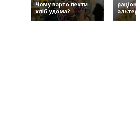
Чому варто пекти
раціон
хліб удома?
альте