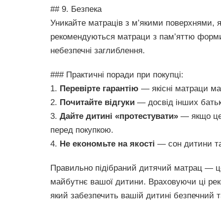
## 9. Безпека
Уникайте матраців з м’якими поверхнями, 
рекомендуються матраци з пам’яттю форми
небезпечні заглиблення.
### Практичні поради при покупці:
1.
Перевірте гарантію
— якісні матраци маю
2.
Почитайте відгуки
— досвід інших батьк
3.
Дайте дитині «протестувати»
— якщо це
перед покупкою.
4.
Не економьте на якості
— сон дитини та 
Правильно підібраний дитячий матрац — ц
майбутнє вашої дитини. Враховуючи ці рек
який забезпечить вашій дитині безпечний т