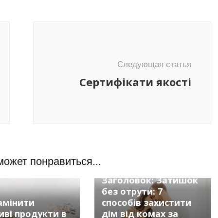
Следующая статья
Сертифікати якості
может понравиться...
Советы
Заголовок: Затишок
без отрути: 7
амінити
способів захистити
иві продукти в
дім від комах за