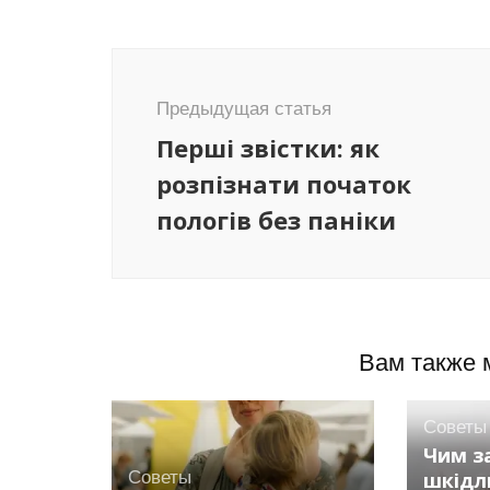
Навигация
по
Предыдущая статья
записям
Перші звістки: як
розпізнати початок
пологів без паніки
Вам также 
Советы
Чим з
Советы
шкідл