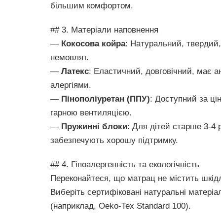
більшим комфортом.
## 3. Матеріали наповнення
—
Кокосова койра
: Натуральний, твердий,
немовлят.
—
Латекс
: Еластичний, довговічний, має а
алергіями.
—
Пінополіуретан (ППУ)
: Доступний за ці
гарною вентиляцією.
—
Пружинні блоки
: Для дітей старше 3-4 
забезпечують хорошу підтримку.
## 4. Гіпоалергенність та екологічність
Переконайтеся, що матрац не містить шкід
Виберіть сертифіковані натуральні матеріал
(наприклад, Oeko-Tex Standard 100).