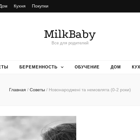
Дом
Кухня
Покупки
MilkBaby
Все для родителей
ЕТЫ
БЕРЕМЕННОСТЬ
ОБУЧЕНИЕ
ДОМ
КУ
Главная
/
Советы
/
Новонароджені та немовлята (0-2 роки)