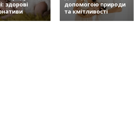
і: здорові
допомогою природи
рнативи
та кмітливості