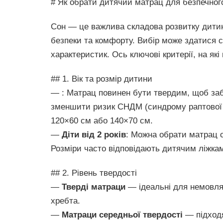
# Як обрати дитячий матрац для безпечного
Сон — це важлива складова розвитку дитин
безпеки та комфорту. Вибір може здатися с
характеристик. Ось ключові критерії, на які
## 1. Вік та розмір дитини
— : Матрац повинен бути твердим, щоб забе
зменшити ризик СНДМ (синдрому раптової д
120×60 см або 140×70 см.
—
Діти від 2 років
: Можна обрати матрац 
Розміри часто відповідають дитячим ліжкам
## 2. Рівень твердості
—
Тверді матраци
— ідеальні для немовля
хребта.
—
Матраци середньої твердості
— підходят