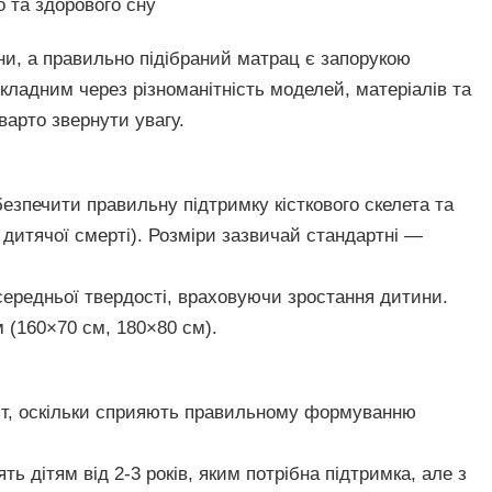
 та здорового сну
и, а правильно підібраний матрац є запорукою
кладним через різноманітність моделей, матеріалів та
 варто звернути увагу.
зпечити правильну підтримку кісткового скелета та
итячої смерті). Розміри зазвичай стандартні —
середньої твердості, враховуючи зростання дитини.
 (160×70 см, 180×80 см).
т, оскільки сприяють правильному формуванню
ь дітям від 2-3 років, яким потрібна підтримка, але з