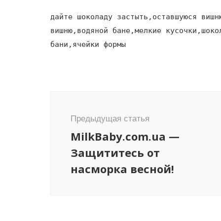
дайте шоколаду застыть,оставшуюся вишн
вишню,водяной бане,мелкие кусочки,шоко
бани,ячейки формы
Навигация
по
Предыдущая статья
записям
MilkBaby.com.ua —
Защититесь от
насморка весной!