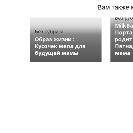
Вам также 
Без ру
MilkB
Без рубрики
Порта
Образ жизни :
родит
Кусочек мела для
Пятна
будущей мамы
мама