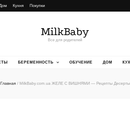
Дом
Кухня
Покупки
MilkBaby
Все для родителей
ЕТЫ
БЕРЕМЕННОСТЬ
ОБУЧЕНИЕ
ДОМ
КУ
Главная
/
MilkBaby.com.ua ЖЕЛЕ С ВИШНЯМИ — Рецепты Десерты