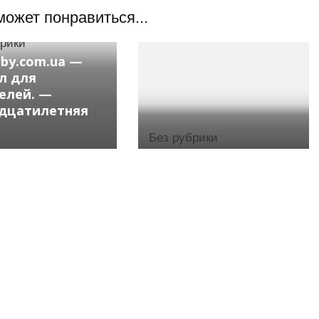
может понравиться...
брики
aby.com.ua —
л для
елей. —
дцатилетняя
Без рубрики