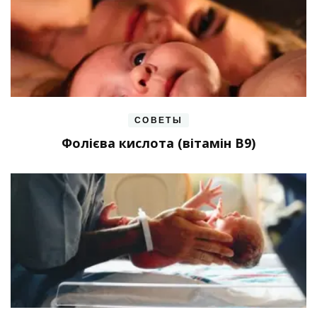
СОВЕТЫ
Фолієва кислота (вітамін В9)